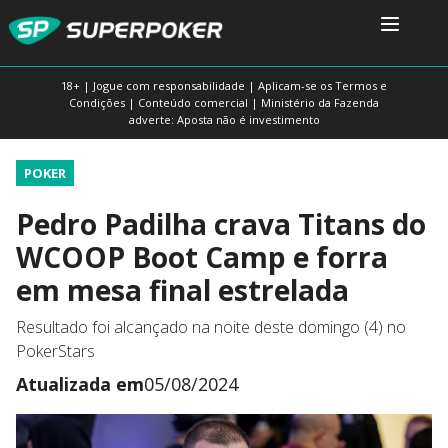
18+ | Jogue com responsabilidade | Aplicam-se os Termos e
Condições | Conteúdo comercial | Ministério da Fazenda
adverte: Aposta não é investimento
POKER
Pedro Padilha crava Titans do
WCOOP Boot Camp e forra
em mesa final estrelada
Resultado foi alcançado na noite deste domingo (4) no
PokerStars
Atualizada em
05/08/2024