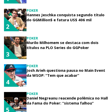
POKER
Hannes Jeschka conquista segundo título
do GGMillion$ e fatura US$ 406 mil
2
POKER
Murilo Milhomem se destaca com dois
títulos na PLO Series do GGPoker
3
POKER
Josh Arieh questiona pausa no Main Event
da WSOP: “Tem que acabar”
4
POKER
Daniel Negreanu reacende polêmica no Hall
da Fama do Poker: “sistema falhou”
5