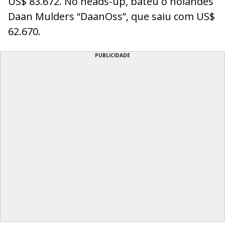
US$ 83.672. No heads-up, bateu o holandês
Daan Mulders “DaanOss”, que saiu com US$
62.670.
PUBLICIDADE