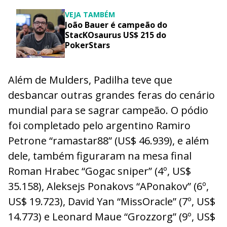
VEJA TAMBÉM
João Bauer é campeão do
StacKOsaurus US$ 215 do
PokerStars
Além de Mulders, Padilha teve que
desbancar outras grandes feras do cenário
mundial para se sagrar campeão. O pódio
foi completado pelo argentino Ramiro
Petrone “ramastar88” (US$ 46.939), e além
dele, também figuraram na mesa final
Roman Hrabec “Gogac sniper” (4º, US$
35.158), Aleksejs Ponakovs “APonakov” (6º,
US$ 19.723), David Yan “MissOracle” (7º, US$
14.773) e Leonard Maue “Grozzorg” (9º, US$