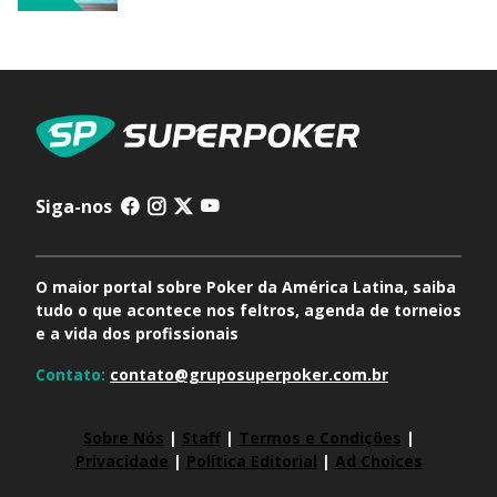
Siga-nos
O maior portal sobre Poker da América Latina, saiba
tudo o que acontece nos feltros, agenda de torneios
e a vida dos profissionais
Contato:
contato@gruposuperpoker.com.br
Sobre Nós
|
Staff
|
Termos e Condições
|
Privacidade
|
Política Editorial
|
Ad Choices