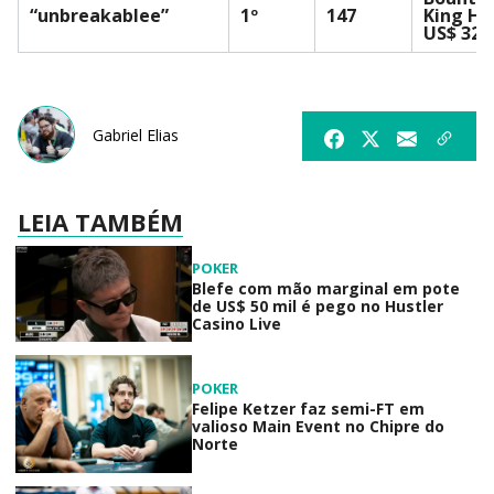
“unbreakablee”
1º
147
King HR
US$ 320
Gabriel Elias
LEIA TAMBÉM
POKER
Blefe com mão marginal em pote
de US$ 50 mil é pego no Hustler
Casino Live
POKER
Felipe Ketzer faz semi-FT em
valioso Main Event no Chipre do
Norte