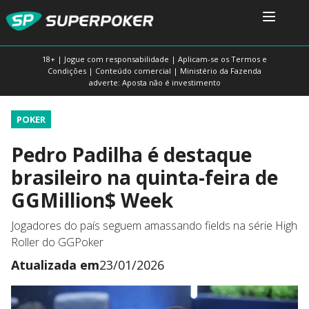
18+ | Jogue com responsabilidade | Aplicam-se os Termos e
Condições | Conteúdo comercial | Ministério da Fazenda
adverte: Aposta não é investimento
POKER
Pedro Padilha é destaque
brasileiro na quinta-feira de
GGMillion$ Week
Jogadores do país seguem amassando fields na série High
Roller do GGPoker
Atualizada em
23/01/2026