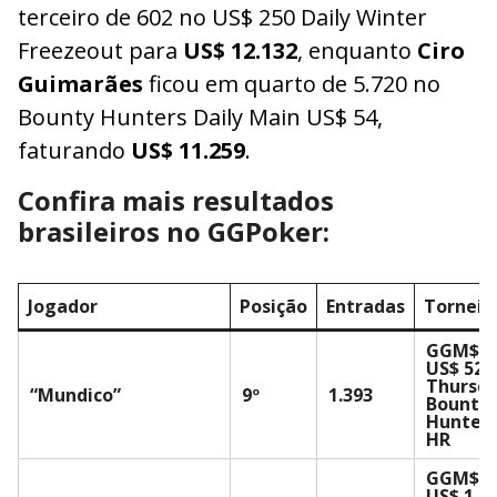
terceiro de 602 no US$ 250 Daily Winter
Freezeout para
US$ 12.132
, enquanto
Ciro
Guimarães
ficou em quarto de 5.720 no
Bounty Hunters Daily Main US$ 54,
faturando
US$ 11.259
.
Confira mais resultados
brasileiros no GGPoker:
Jogador
Posição
Entradas
Torneio
GGM$ 2
US$ 525
Thursd
“Mundico”
9º
1.393
Bounty
Hunter
HR
GGM$ 3
US$ 1.5