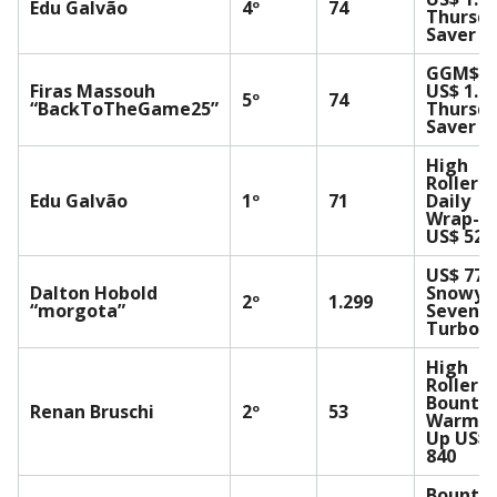
Edu Galvão
4º
74
Thursd
Saver H
GGM$ 3
Firas Massouh
US$ 1.5
5º
74
“BackToTheGame25”
Thursd
Saver H
High
Rollers
Edu Galvão
1º
71
Daily
Wrap-U
US$ 525
US$ 77
Dalton Hobold
Snowy
2º
1.299
“morgota”
Sevens
Turbo
High
Rollers
Bounty
Renan Bruschi
2º
53
Warm-
Up US$
840
Bounty