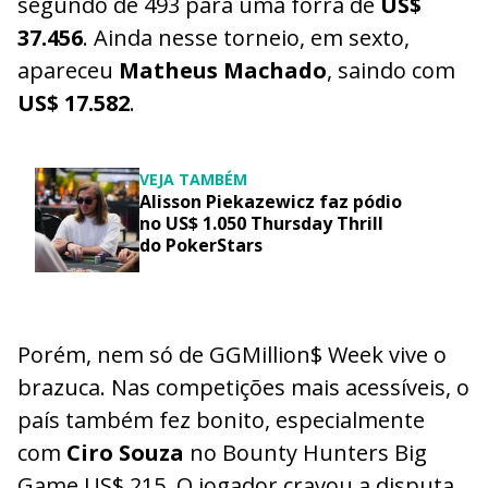
segundo de 493 para uma forra de
US$
37.456
. Ainda nesse torneio, em sexto,
apareceu
Matheus Machado
, saindo com
US$ 17.582
.
VEJA TAMBÉM
Alisson Piekazewicz faz pódio
no US$ 1.050 Thursday Thrill
do PokerStars
Porém, nem só de GGMillion$ Week vive o
brazuca. Nas competições mais acessíveis, o
país também fez bonito, especialmente
com
Ciro Souza
no Bounty Hunters Big
Game US$ 215. O jogador cravou a disputa,