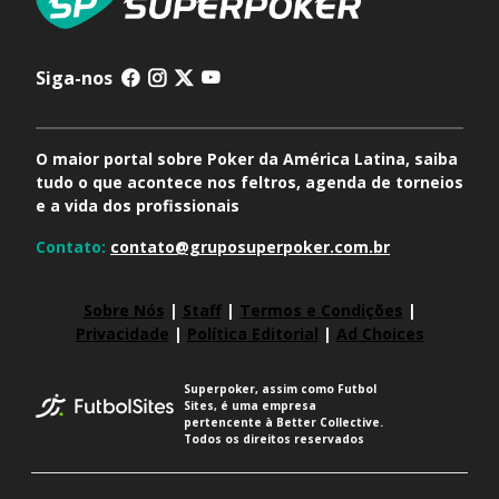
Siga-nos
O maior portal sobre Poker da América Latina, saiba
tudo o que acontece nos feltros, agenda de torneios
e a vida dos profissionais
Contato:
contato@gruposuperpoker.com.br
Sobre Nós
|
Staff
|
Termos e Condições
|
Privacidade
|
Política Editorial
|
Ad Choices
Superpoker, assim como Futbol
Sites, é uma empresa
pertencente à Better Collective.
Todos os direitos reservados