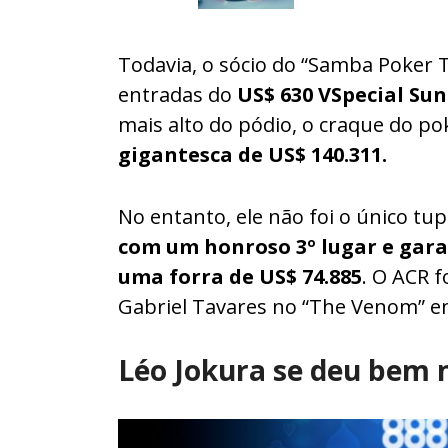
Todavia, o sócio do “Samba Poker
entradas do
US$ 630 VSpecial Su
mais alto do pódio, o craque do p
gigantesca de US$ 140.311.
No entanto, ele não foi o único tu
com um honroso 3º lugar e gara
uma forra de US$ 74.885
. O ACR f
Gabriel Tavares no “The Venom” e
Léo Jokura se deu bem 