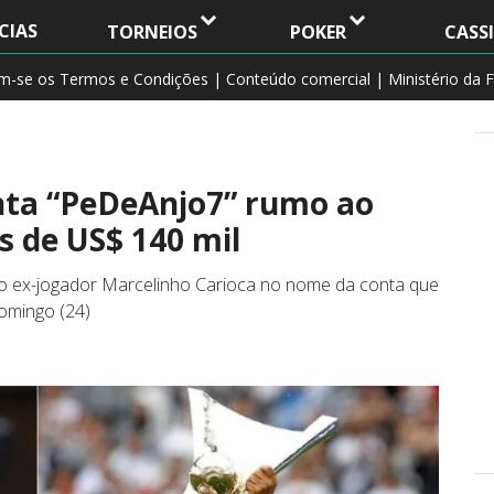
CIAS
TORNEIOS
POKER
CASS
am-se os Termos e Condições | Conteúdo comercial | Ministério da F
onta “PeDeAnjo7” rumo ao
s de US$ 140 mil
 ex-jogador Marcelinho Carioca no nome da conta que
domingo (24)