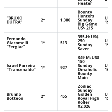
Heater
Bounty
Hunters
“BRUXO
US
2º
1.380
Sunday
DUTRA”
19.
Big Game
US$ 215
355-H: US$
Fernando
250
US
Giacomelli
1º
513
Sunday
19.
“Fergiac”
Saver
349-M: US$
150
Israel Parreira
Sunday
US
1º
927
“Trancenaldo”
Omaholic
16.
Bounty
Main
Zodiac
Sunday
Brunno
Golden
US
2º
455
Botteon
Royal High
15.
Roller
¥2.026