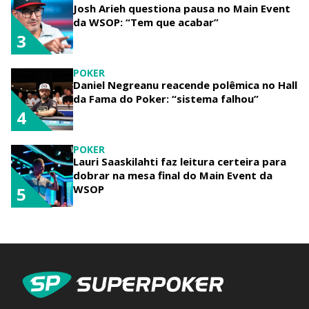
Josh Arieh questiona pausa no Main Event
da WSOP: “Tem que acabar”
3
POKER
Daniel Negreanu reacende polêmica no Hall
da Fama do Poker: “sistema falhou”
4
POKER
Lauri Saaskilahti faz leitura certeira para
dobrar na mesa final do Main Event da
WSOP
5