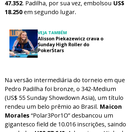
47.352
. Padilha, por sua vez, embolsou
US$
18.250
em segundo lugar.
VEJA TAMBÉM
Alisson Piekazewicz crava o
Sunday High Roller do
PokerStars
Na versão intermediária do torneio em que
Pedro Padilha foi bronze, o 342-Medium
(US$ 55 Sunday Showdown Asia), um título
rendeu um belo prêmio ao Brasil.
Maicon
Morales
“Polar3Por1O” desbancou um
gigantesco field de 10.016 inscrições, saindo