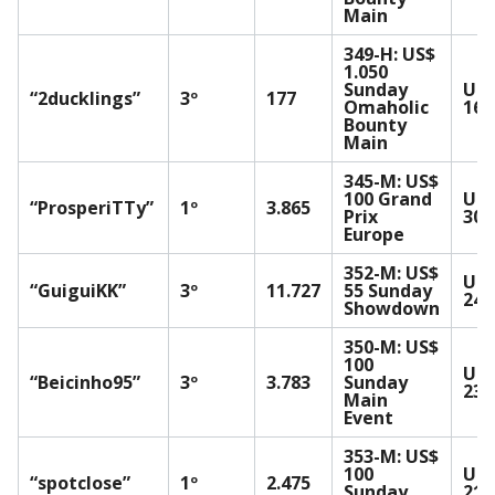
Main
349-H: US$
1.050
Sunday
US
“2ducklings”
3º
177
Omaholic
16.
Bounty
Main
345-M: US$
100 Grand
US
“ProsperiTTy”
1º
3.865
Prix
30.
Europe
352-M: US$
US
“GuiguiKK”
3º
11.727
55 Sunday
24.
Showdown
350-M: US$
100
US
“Beicinho95”
3º
3.783
Sunday
23.
Main
Event
353-M: US$
100
US
“spotclose”
1º
2.475
Sunday
21.