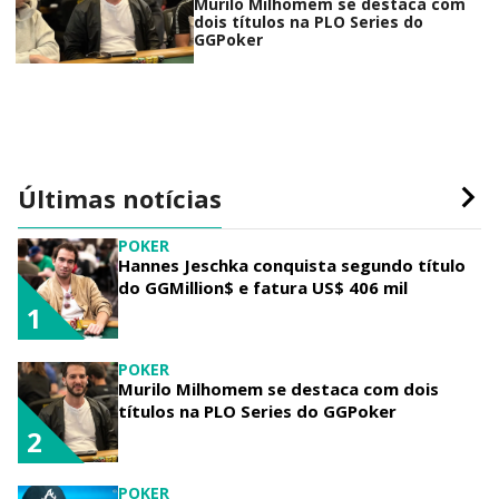
Murilo Milhomem se destaca com
dois títulos na PLO Series do
GGPoker
Últimas notícias
POKER
Hannes Jeschka conquista segundo título
do GGMillion$ e fatura US$ 406 mil
1
POKER
Murilo Milhomem se destaca com dois
títulos na PLO Series do GGPoker
2
POKER