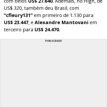
com belos
US$ 27.640
. Ademais, no High, de
US$ 320, também deu Brasil, com
“cfleury131”
em primeiro de 1.130 para
US$ 23.447
, e
Alexandre Mantovani
em
terceiro para
US$ 24.470
.
PUBLICIDADE