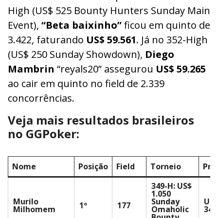
High (US$ 525 Bounty Hunters Sunday Main
Event),
“Beta baixinho”
ficou em quinto de
3.422, faturando
US$ 59.561
. Já no 352-High
(US$ 250 Sunday Showdown),
Diego
Mambrin
“reyals20” assegurou
US$ 59.265
ao cair em quinto no field de 2.339
concorrências.
Veja mais resultados brasileiros
no GGPoker:
Nome
Posição
Field
Torneio
Prê
349-H: US$
1.050
Murilo
Sunday
US
1º
177
Milhomem
Omaholic
34.
Bounty