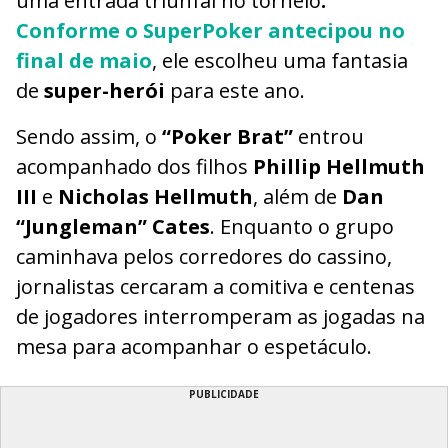
uma entrada triunfal no torneio
.
Conforme o SuperPoker antecipou no
final de maio
, ele escolheu uma fantasia
de
super-herói
para este ano.
Sendo assim, o
“Poker Brat”
entrou
acompanhado dos filhos
Phillip Hellmuth
III
e
Nicholas Hellmuth
, além de
Dan
“Jungleman” Cates
. Enquanto o grupo
caminhava pelos corredores do cassino,
jornalistas cercaram a comitiva e centenas
de jogadores interromperam as jogadas na
mesa para acompanhar o espetáculo.
PUBLICIDADE