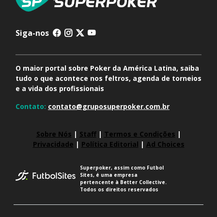
Siga-nos
O maior portal sobre Poker da América Latina, saiba
tudo o que acontece nos feltros, agenda de torneios
e a vida dos profissionais
Contato:
contato@gruposuperpoker.com.br
Sobre Nós
|
Staff
|
Termos e Condições
|
Privacidade
|
Política Editorial
|
Ad Choices
Superpoker, assim como Futbol
Sites, é uma empresa
pertencente à Better Collective.
Todos os direitos reservados