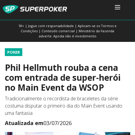
18+ | Jogue com responsabilidade | Aplicam-se os Termos e
Condições | Conteúdo comercial | Ministério da Fazenda
adverte: Aposta não é investimento
POKER
Phil Hellmuth rouba a cena
com entrada de super-herói
no Main Event da WSOP
Tradicionalmente o recordista de braceletes da série
costuma disputar o primeiro dia do Main Event usando
uma fantasia
Atualizada em
03/07/2026