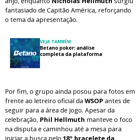
anjo, enquanto
Nicholas Hellmuth
surgiu
fantasiado de Capitão América, reforçando
o tema da apresentação.
VEJA TAMBÉM
Betano poker: análise
completa da plataforma
Por fim, o grupo ainda posou para fotos em
frente ao letreiro oficial da
WSOP
antes de
seguir para a área de jogo. Apesar da
celebração,
Phil Hellmuth
manteve o foco
na disputa e caminhou até a mesa para
iniciar a busca pelo
18º bracelete da