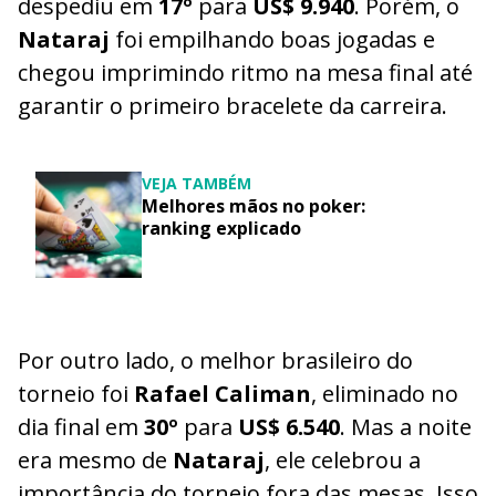
despediu em
17º
para
US$ 9.940
. Porém, o
Nataraj
foi empilhando boas jogadas e
chegou imprimindo ritmo na mesa final até
garantir o primeiro bracelete da carreira.
VEJA TAMBÉM
Melhores mãos no poker:
ranking explicado
Por outro lado, o melhor brasileiro do
torneio foi
Rafael Caliman
, eliminado no
dia final em
30º
para
US$ 6.540
. Mas a noite
era mesmo de
Nataraj
, ele celebrou a
importância do torneio fora das mesas. Isso