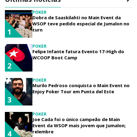
POKER
Dobra de Saaskilahti no Main Event da
WSOP teve pedido especial de Jumalon no
turn
1
POKER
Felipe Infante fatura Evento 17-High do
WCOOP Boot Camp
2
POKER
Murilo Pedroso conquista o Main Event no
Enjoy Poker Tour em Punta del Este
3
POKER
Joe Cada foi o único campeão de Main
Event da WSOP mais jovem que Jumalon;
relembre
4