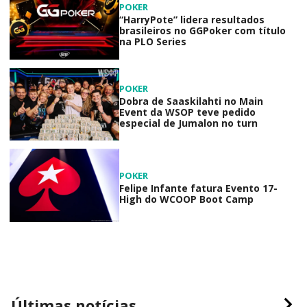
POKER
“HarryPote” lidera resultados
brasileiros no GGPoker com título
na PLO Series
POKER
Dobra de Saaskilahti no Main
Event da WSOP teve pedido
especial de Jumalon no turn
POKER
Felipe Infante fatura Evento 17-
High do WCOOP Boot Camp
Últimas notícias