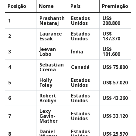
Posição
Nome
País
Premiação
Prashanth
Estados
US$
1
Nataraj
Unidos
208.800
Laurance
Estados
US$
2
Essak
Unidos
137.370
Jeevan
US$
3
Índia
Lobo
101.600
Sebastian
4
Canadá
US$ 75.800
Crema
Holly
Estados
5
US$ 57.020
Foley
Unidos
Robert
Estados
6
US$ 43.260
Brobyn
Unidos
Lexy
Estados
7
Gavin-
US$ 33.120
Unidos
Mather
Daniel
Estados
8
US$ 25.570