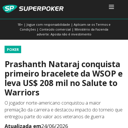
18+ | Jogue com responsabilidade | Aplicam-se os Termos e
Condições | Conteúdo comercial | Ministério da Fazenda
adverte: Aposta não é investimento
POKER
Prashanth Nataraj conquista
primeiro bracelete da WSOP e
leva US$ 208 mil no Salute to
Warriors
O jogador norte-americano conquistou a maior
premiação da carreira e destacou impacto do torneio que
entregou parte do valor aos veteranos de guerra
Atualizada em
24/06/2026