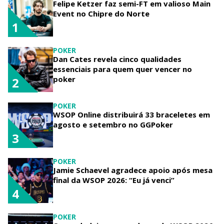
Felipe Ketzer faz semi-FT em valioso Main
Event no Chipre do Norte
1
POKER
Dan Cates revela cinco qualidades
essenciais para quem quer vencer no
poker
2
POKER
WSOP Online distribuirá 33 braceletes em
agosto e setembro no GGPoker
3
POKER
Jamie Schaevel agradece apoio após mesa
final da WSOP 2026: “Eu já venci”
4
POKER