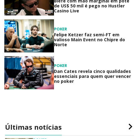
Blefe com mão marginal em pote
de US$ 50 mil é pego no Hustler
Casino Live
POKER
Felipe Ketzer faz semi-FT em
valioso Main Event no Chipre do
Norte
POKER
Dan Cates revela cinco qualidades
essenciais para quem quer vencer
no poker
Últimas notícias