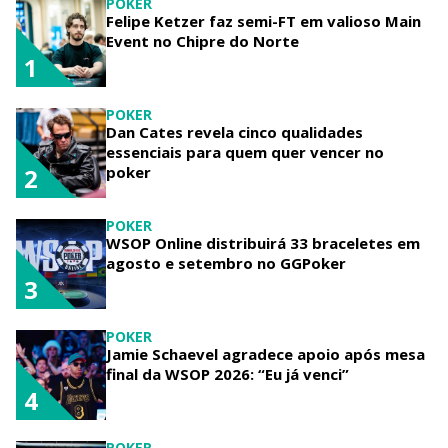
POKER
Felipe Ketzer faz semi-FT em valioso Main
Event no Chipre do Norte
1
POKER
Dan Cates revela cinco qualidades
essenciais para quem quer vencer no
poker
2
POKER
WSOP Online distribuirá 33 braceletes em
agosto e setembro no GGPoker
3
POKER
Jamie Schaevel agradece apoio após mesa
final da WSOP 2026: “Eu já venci”
4
POKER