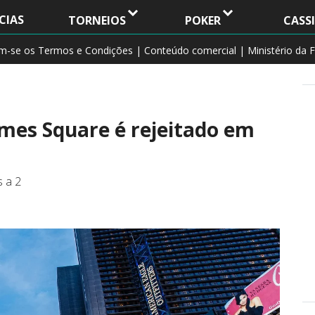
CIAS
TORNEIOS
POKER
CASS
am-se os Termos e Condições | Conteúdo comercial | Ministério da F
imes Square é rejeitado em
s a 2