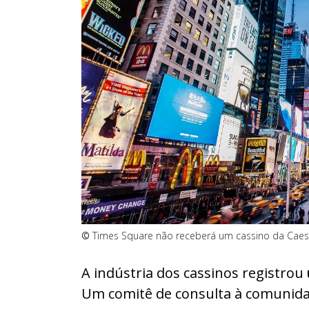
©
Times Square não receberá um cassino da Caesa
A indústria dos cassinos registrou
Um comitê de consulta à comunid