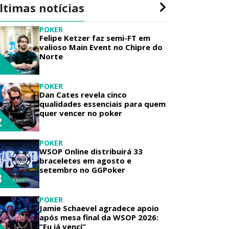
ltimas notícias
POKER
Felipe Ketzer faz semi-FT em
valioso Main Event no Chipre do
Norte
1
POKER
Dan Cates revela cinco
qualidades essenciais para quem
quer vencer no poker
2
POKER
WSOP Online distribuirá 33
braceletes em agosto e
setembro no GGPoker
3
POKER
Jamie Schaevel agradece apoio
após mesa final da WSOP 2026:
“Eu já venci”