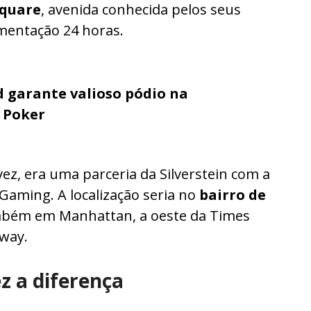
Square
, avenida conhecida pelos seus
imentação 24 horas.
 garante valioso pódio na
 Poker
ez, era uma parceria da Silverstein com a
aming. A localização seria no
bairro de
também em Manhattan, a oeste da Times
way.
z a diferença