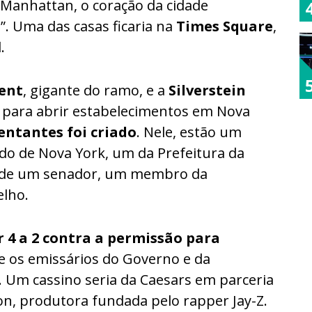
e Manhattan, o coração da cidade
. Uma das casas ficaria na
Times Square
,
.
ent
, gigante do ramo, e a
Silverstein
 para abrir estabelecimentos em Nova
entantes foi criado
. Nele, estão um
do de Nova York, um da Prefeitura da
, de um senador, um membro da
lho.
 4 a 2 contra a permissão para
e os emissários do Governo e da
. Um cassino seria da Caesars em parceria
on, produtora fundada pelo rapper Jay-Z.