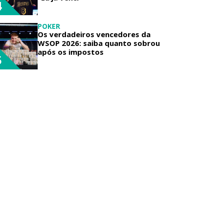
4
POKER
Os verdadeiros vencedores da
WSOP 2026: saiba quanto sobrou
após os impostos
5