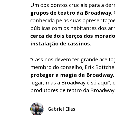
Um dos pontos cruciais para a derr
grupos de teatro da Broadway
.
conhecida pelas suas apresentações
públicas com os habitantes dos arr
cerca de dois terços dos morad
instalação de cassinos
.
“Cassinos devem ter grande aceitaç
membro do conselho, Erik Bottcher,
proteger a magia da Broadway
lugar, mas a Broadway é só aqui”, d
produtores de teatro da Broadway,
Gabriel Elias