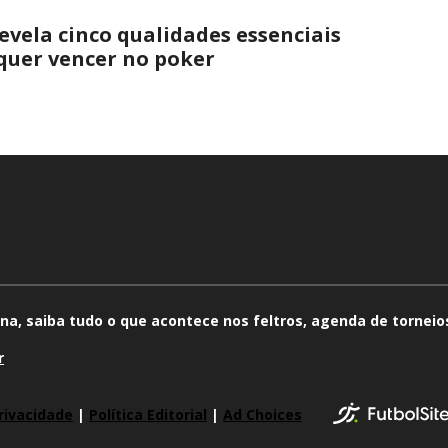
evela cinco qualidades essenciais
quer vencer no poker
na, saiba tudo o que acontece nos feltros, agenda de torneios
r
rivacidade
|
Política Editorial
|
Ad Choices