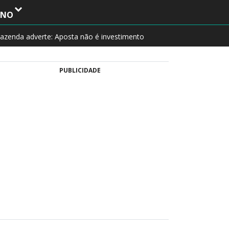
INO
azenda adverte: Aposta não é investimento
PUBLICIDADE