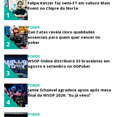
Felipe Ketzer faz semi-FT em valioso Main
Event no Chipre do Norte
1
POKER
Dan Cates revela cinco qualidades
essenciais para quem quer vencer no
poker
2
POKER
WSOP Online distribuirá 33 braceletes em
agosto e setembro no GGPoker
3
POKER
Jamie Schaevel agradece apoio após mesa
final da WSOP 2026: “Eu já venci”
4
POKER