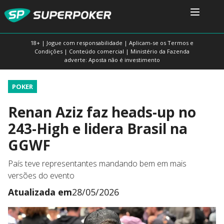
18+ | Jogue com responsabilidade | Aplicam-se os Termos e
Condições | Conteúdo comercial | Ministério da Fazenda
adverte: Aposta não é investimento
POKER
Renan Aziz faz heads-up no
243-High e lidera Brasil na
GGWF
País teve representantes mandando bem em mais
versões do evento
Atualizada em
28/05/2026