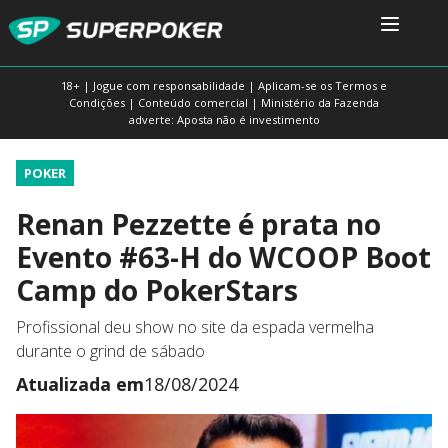
18+ | Jogue com responsabilidade | Aplicam-se os Termos e
Condições | Conteúdo comercial | Ministério da Fazenda
adverte: Aposta não é investimento
POKER
Renan Pezzette é prata no
Evento #63-H do WCOOP Boot
Camp do PokerStars
Profissional deu show no site da espada vermelha
durante o grind de sábado
Atualizada em
18/08/2024