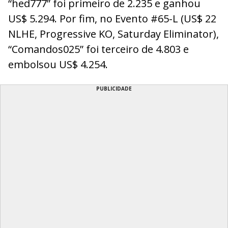
“hed777” foi primeiro de 2.235 e ganhou
US$ 5.294. Por fim, no Evento #65-L (US$ 22
NLHE, Progressive KO, Saturday Eliminator),
“Comandos025” foi terceiro de 4.803 e
embolsou US$ 4.254.
PUBLICIDADE