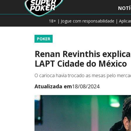
NOTÍ
18+ | Jogue com responsabilidade | Aplic
POKER
Renan Revinthis explica
LAPT Cidade do México
O carioca havia trocado as mesas pelo mercad
Atualizada em
18/08/2024