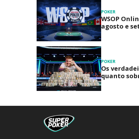
POKER
WSOP Online
agosto e s
POKER
Os verdadei
quanto sob