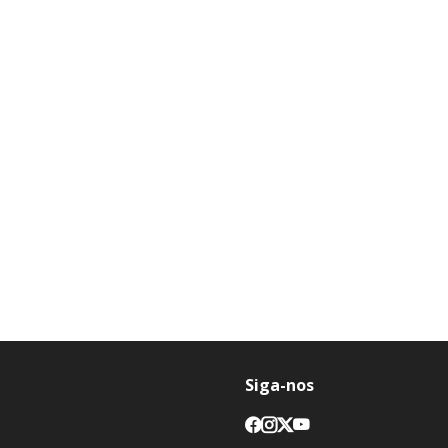
Siga-nos