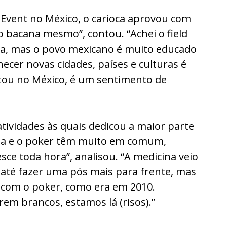
n Event no México, o carioca aprovou com
to bacana mesmo”, contou. “Achei o field
ra, mas o povo mexicano é muito educado
hecer novas cidades, países e culturas é
estou no México, é um sentimento de
ividades às quais dedicou a maior parte
lsa e o poker têm muito em comum,
esce toda hora”, analisou. “A medicina veio
até fazer uma pós mais para frente, mas
o com o poker, como era em 2010.
em brancos, estamos lá (risos).”