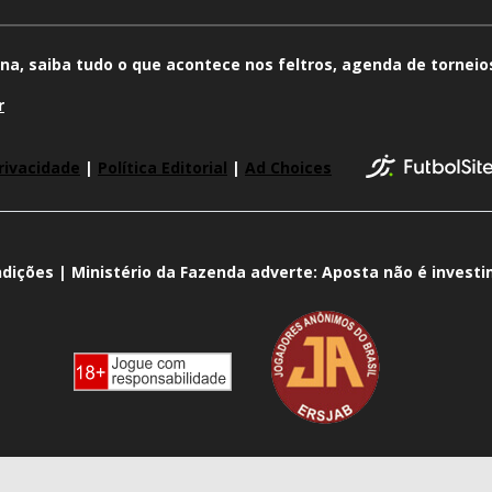
na, saiba tudo o que acontece nos feltros, agenda de torneios
r
rivacidade
|
Política Editorial
|
Ad Choices
dições | Ministério da Fazenda adverte: Aposta não é invest