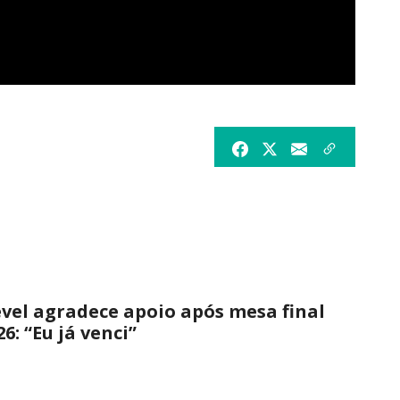
vel agradece apoio após mesa final
6: “Eu já venci”