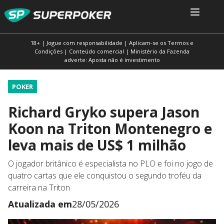
18+ | Jogue com responsabilidade | Aplicam-se os Termos e
Condições | Conteúdo comercial | Ministério da Fazenda
adverte: Aposta não é investimento
POKER
Richard Gryko supera Jason
Koon na Triton Montenegro e
leva mais de US$ 1 milhão
O jogador britânico é especialista no PLO e foi no jogo de
quatro cartas que ele conquistou o segundo troféu da
carreira na Triton
Atualizada em
28/05/2026