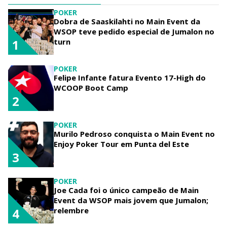
POKER
Dobra de Saaskilahti no Main Event da
WSOP teve pedido especial de Jumalon no
turn
1
POKER
Felipe Infante fatura Evento 17-High do
WCOOP Boot Camp
2
POKER
Murilo Pedroso conquista o Main Event no
Enjoy Poker Tour em Punta del Este
3
POKER
Joe Cada foi o único campeão de Main
Event da WSOP mais jovem que Jumalon;
relembre
4