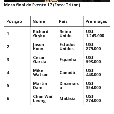
Mesa final do Evento 17 (Foto: Triton)
Posição
Nome
País
Premiação
Richard
Reino
US$
1
Gryko
Unido
1.243.000
Jason
Estados
US$
2
Koon
Unidos
879.000
Cesar
US$
3
Espanha
Garcia
593.000
Mike
US$
4
Canadá
Watson
448.000
Martin
Dinamarc
US$
5
Dam
a
354.000
Chan Wai
US$
6
Malásia
Leong
274.000