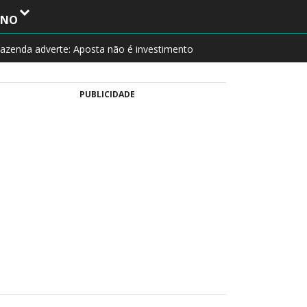
INO
azenda adverte: Aposta não é investimento
PUBLICIDADE