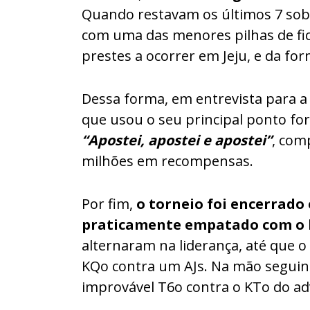
Quando restavam os últimos 7 sobr
com uma das menores pilhas de fi
prestes a ocorrer em Jeju, e da f
Dessa forma, em entrevista para a 
que usou o seu principal ponto for
“Apostei, apostei e apostei”
, com
milhões em recompensas.
Por fim,
o torneio foi encerrad
praticamente empatado com o 
alternaram na liderança, até que
KQo contra um AJs. Na mão seguin
improvável T6o contra o KTo do ad