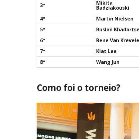
Mikita
3º
Badziakouski
4º
Martin Nielsen
5º
Ruslan Khadarts
6º
Rene Van Krevel
7º
Kiat Lee
8º
Wang Jun
Como foi o torneio?