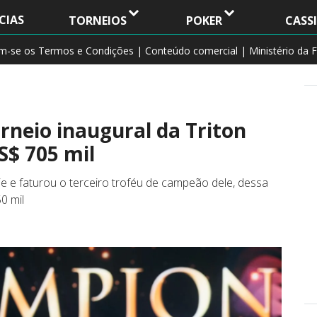
CIAS
TORNEIOS
POKER
CASS
am-se os Termos e Condições | Conteúdo comercial | Ministério da F
rneio inaugural da Triton
US$ 705 mil
e e faturou o terceiro troféu de campeão dele, dessa
0 mil