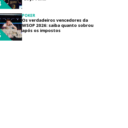
4
POKER
Os verdadeiros vencedores da
WSOP 2026: saiba quanto sobrou
após os impostos
5