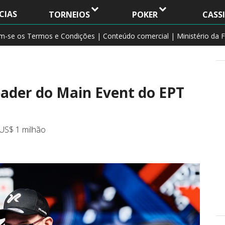
CIAS
TORNEIOS
POKER
CASS
am-se os Termos e Condições | Conteúdo comercial | Ministério da F
eader do Main Event do EPT
 US$ 1 milhão