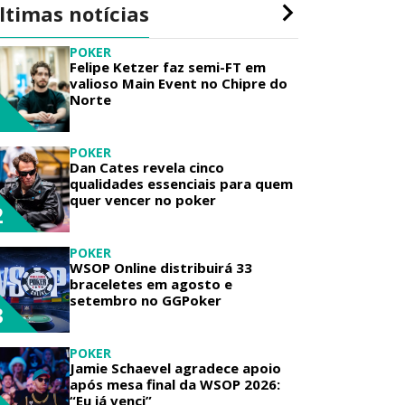
ltimas notícias
POKER
Felipe Ketzer faz semi-FT em
valioso Main Event no Chipre do
Norte
1
POKER
Dan Cates revela cinco
qualidades essenciais para quem
quer vencer no poker
2
POKER
WSOP Online distribuirá 33
braceletes em agosto e
setembro no GGPoker
3
POKER
Jamie Schaevel agradece apoio
após mesa final da WSOP 2026:
“Eu já venci”