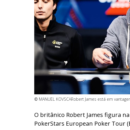
©
MANUEL KOVSCA
Robert James está em vantage
O britânico Robert James figura n
PokerStars European Poker Tour (E