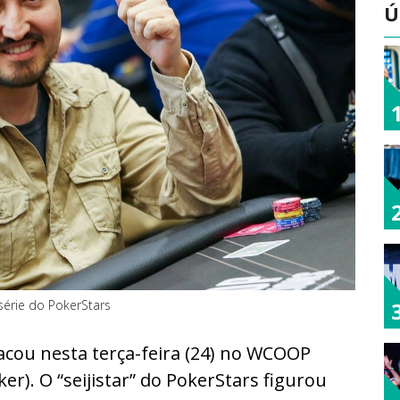
Ú
série do PokerStars
tacou nesta terça-feira (24) no WCOOP
r). O “seijistar” do PokerStars figurou