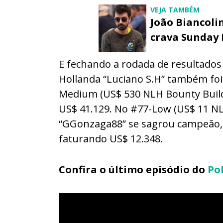
VEJA TAMBÉM
João Biancoli
crava Sunday
E fechando a rodada de resultados
Hollanda “Luciano S.H” também foi
Medium (US$ 530 NLH Bounty Builde
US$ 41.129. No #77-Low (US$ 11 N
“GGonzaga88” se sagrou campeão, p
faturando US$ 12.348.
Confira o último episódio do
Po