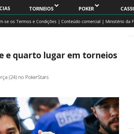
CIAS
TORNEIOS
POKER
CASS
am-se os Termos e Condições | Conteúdo comercial | Ministério da F
ce e quarto lugar em torneios
erça (24) no PokerStars