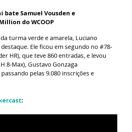
ni bate Samuel Vousden e
 Million do WCOOP
 da turma verde e amarela, Luciano
 destaque. Ele ficou em segundo no #78-
r HR), que teve 860 entradas, e levou
LH 8-Max), Gustavo Gonzaga
assando pelas 9.080 inscrições e
kercast
: