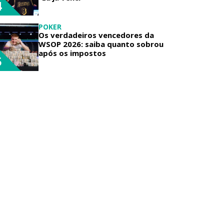
4
POKER
Os verdadeiros vencedores da
WSOP 2026: saiba quanto sobrou
após os impostos
5