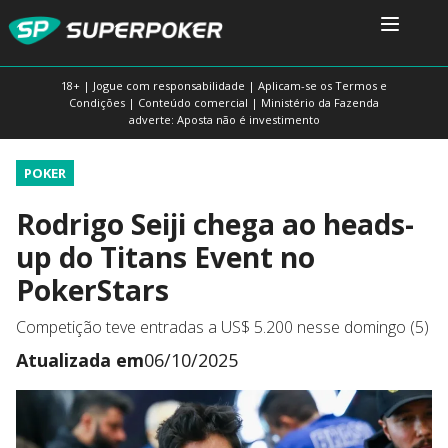
18+ | Jogue com responsabilidade | Aplicam-se os Termos e
Condições | Conteúdo comercial | Ministério da Fazenda
adverte: Aposta não é investimento
POKER
Rodrigo Seiji chega ao heads-
up do Titans Event no
PokerStars
Competição teve entradas a US$ 5.200 nesse domingo (5)
Atualizada em
06/10/2025