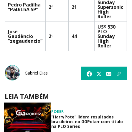
Sunday
Pedro Padilha
2º
21
Supersonic
U
“PaDiLhA SP”
High
Roller
US$ 530
José
PLO
Gaudêncio
2º
44
Sunday
U
“zegaudencio”
High
Roller
Gabriel Elias
LEIA TAMBÉM
POKER
“HarryPote” lidera resultados
brasileiros no GGPoker com título
na PLO Series