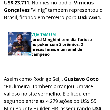
US$ 23.711
. No mesmo pódio,
Vinícius
Gonçalves
“viinig” também representou o
Brasil, ficando em terceiro para
US$ 7.631
.
VEJA TAMBÉM
Jarod Minghini tem dia furioso
no poker com 3 prêmios, 2
mesas finais e um anel de
campeão
Assim como Rodrigo Seiji,
Gustavo Goto
“PIUlimeira” também arranjou um vice
valioso no site vermelho. Ele ficou em
segundo entre as 4.279 ações do US$ 55
Mini Bounty Builder HR, assegurando
US$