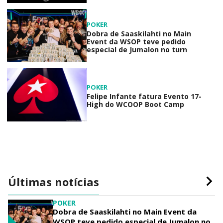
POKER
Dobra de Saaskilahti no Main
Event da WSOP teve pedido
especial de Jumalon no turn
POKER
Felipe Infante fatura Evento 17-
High do WCOOP Boot Camp
Últimas notícias
POKER
Dobra de Saaskilahti no Main Event da
WSOP teve pedido especial de Jumalon no