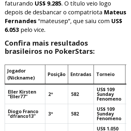
faturando
US$ 9.285
. O título veio logo
depois de desbancar o compatriota
Mateus
Fernandes
“mateusep”, que saiu com
US$
6.053
pelo vice.
Confira mais resultados
brasileiros no PokerStars:
Jogador
Posição
Entradas
Torneio
P
(Nickname)
US$ 109
Eller Kirsten
2º
582
Sunday
U
“Eller77”
Fenomeno
US$ 109
Diogo Franco
3º
582
Sunday
U
“dfranco13”
Fenomeno
US$ 1.050