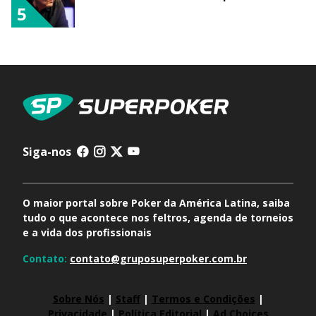
5
Siga-nos
O maior portal sobre Poker da América Latina, saiba
tudo o que acontece nos feltros, agenda de torneios
e a vida dos profissionais
Contato:
contato@gruposuperpoker.com.br
Sobre Nós
|
Staff
|
Termos e Condições
|
Privacidade
|
Política Editorial
|
Ad Choices