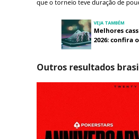
que o torneio teve duração de pou
VEJA TAMBÉM
Melhores cass
2026: confira 
Outros resultados brasi