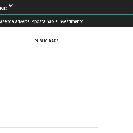
INO
azenda adverte: Aposta não é investimento
PUBLICIDADE