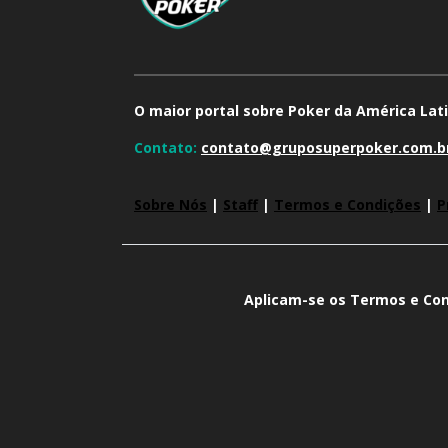
O maior portal sobre Poker da América Lati
Contato:
contato@gruposuperpoker.com.b
Sobre Nós
|
Staff
|
Termos e Condições
|
P
Aplicam-se os Termos e Con