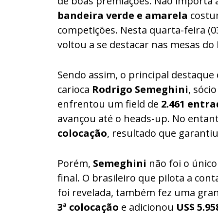
de boas premiações. Não importa a
bandeira verde e amarela
costum
competições. Nesta quarta-feira (
voltou a se destacar nas mesas do
Sendo assim, o principal destaque 
carioca
Rodrigo Semeghini
, sóci
enfrentou um field de
2.461 entr
avançou até o heads-up. No entant
colocação
, resultado que garant
Porém,
Semeghini
não foi o únic
final. O brasileiro que pilota a con
foi revelada, também fez uma gra
3ª colocação
e adicionou
US$ 5.95