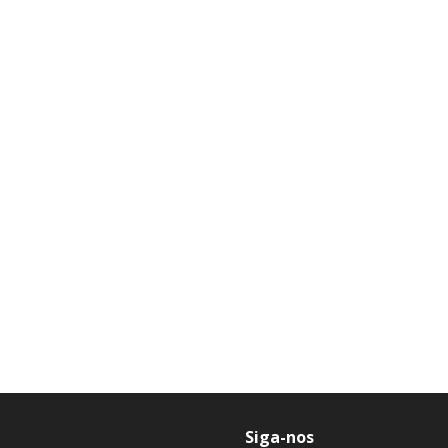
Siga-nos