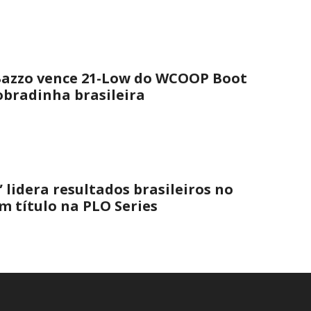
 Bazzo vence 21-Low do WCOOP Boot
bradinha brasileira
 lidera resultados brasileiros no
 título na PLO Series