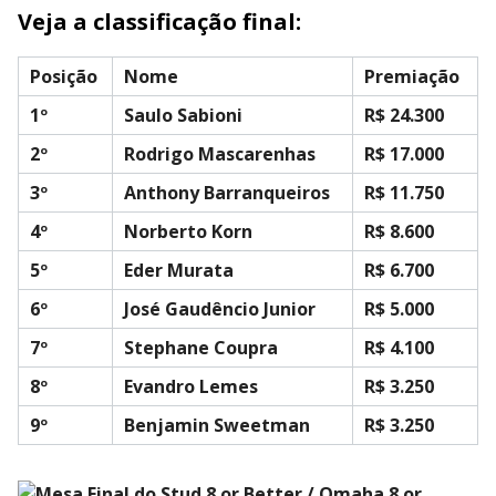
Veja a classificação final:
Posição
Nome
Premiação
1º
Saulo Sabioni
R$ 24.300
2º
Rodrigo Mascarenhas
R$ 17.000
3º
Anthony Barranqueiros
R$ 11.750
4º
Norberto Korn
R$ 8.600
5º
Eder Murata
R$ 6.700
6º
José Gaudêncio Junior
R$ 5.000
7º
Stephane Coupra
R$ 4.100
8º
Evandro Lemes
R$ 3.250
9º
Benjamin Sweetman
R$ 3.250