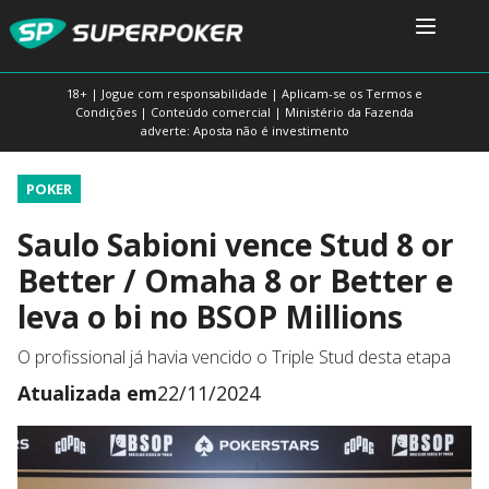
18+ | Jogue com responsabilidade | Aplicam-se os Termos e
Condições | Conteúdo comercial | Ministério da Fazenda
adverte: Aposta não é investimento
POKER
Saulo Sabioni vence Stud 8 or
Better / Omaha 8 or Better e
leva o bi no BSOP Millions
O profissional já havia vencido o Triple Stud desta etapa
Atualizada em
22/11/2024