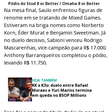
Pódio do Stud 8 or Better / Omaha 8 or Better
Na mesa final, Saulo enfrentou figuras de
renome em se tratando de Mixed Games.
Estiveram na briga nomes como Norberto
Korn, Éder Murat e Benjamin Sweetman. Já
no duelo decisivo, Sabioni venceu Rodrigo
Mascarenhas, vice-campeão para R$ 17.000.
Anthony Barranqueiros completou o pódio,
levando R$ 11.750.
VEJA TAMBÉM
KK x K3o: duelo entre Rafael
Moraes e Yuri Marins termina
em queda no BSOP Millions