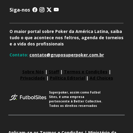
Siga-nos
O maior portal sobre Poker da América Latina, saiba
tudo o que acontece nos feltros, agenda de torneios
e a vida dos profissionais
Contato:
contato@gruposuperpoker.com.br
Sobre Nós
|
Staff
|
Termos e Condições
|
Privacidade
|
Política Editorial
|
Ad Choices
Superpoker, assim como Futbol
Sites, é uma empresa
pertencente à Better Collective.
Todos os direitos reservados
Aplicam-se os Termos e Condições | Ministério da