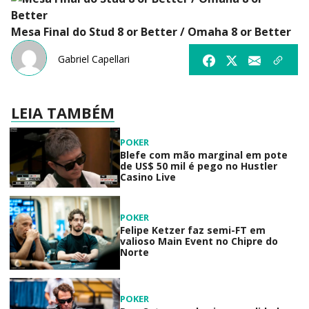
Mesa Final do Stud 8 or Better / Omaha 8 or Better
Gabriel Capellari
LEIA TAMBÉM
POKER
Blefe com mão marginal em pote
de US$ 50 mil é pego no Hustler
Casino Live
POKER
Felipe Ketzer faz semi-FT em
valioso Main Event no Chipre do
Norte
POKER