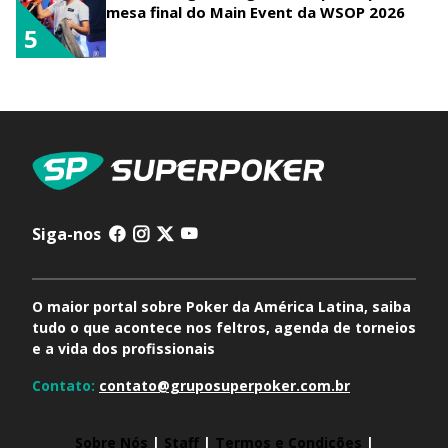
mesa final do Main Event da WSOP 2026
5
Siga-nos
O maior portal sobre Poker da América Latina, saiba
tudo o que acontece nos feltros, agenda de torneios
e a vida dos profissionais
Contato:
contato@gruposuperpoker.com.br
Sobre Nós
|
Staff
|
Termos e Condições
|