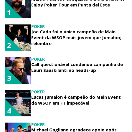
Enjoy Poker Tour em Punta del Este
1
POKER
Joe Cada foi o único campeão de Main
Event da WSOP mais jovem que Jumalon;
relembre
2
POKER
Call questionável condenou campanha de
Lauri Saaskilahti no heads-up
3
POKER
Lucas Jumalon é campeão do Main Event
da WSOP em FT impecável
4
POKER
Michael Gagliano agradece apoio após