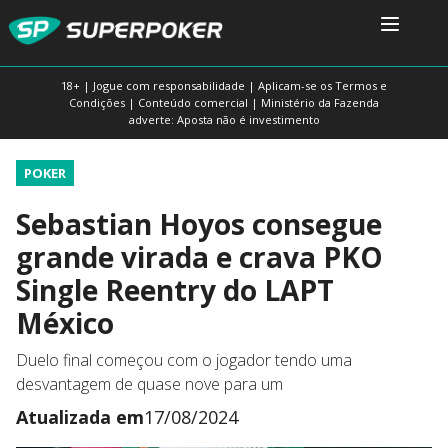
18+ | Jogue com responsabilidade | Aplicam-se os Termos e
Condições | Conteúdo comercial | Ministério da Fazenda
adverte: Aposta não é investimento
POKER
Sebastian Hoyos consegue
grande virada e crava PKO
Single Reentry do LAPT
México
Duelo final começou com o jogador tendo uma
desvantagem de quase nove para um
Atualizada em
17/08/2024