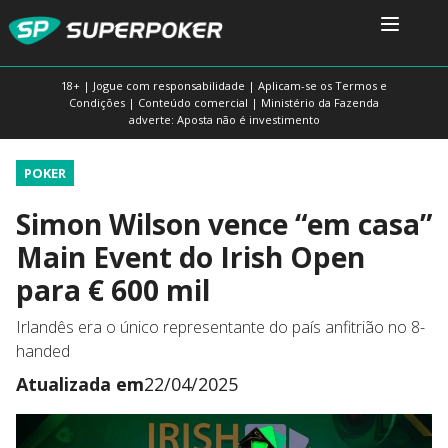
18+ | Jogue com responsabilidade | Aplicam-se os Termos e
Condições | Conteúdo comercial | Ministério da Fazenda
adverte: Aposta não é investimento
POKER
Simon Wilson vence “em casa”
Main Event do Irish Open
para € 600 mil
Irlandês era o único representante do país anfitrião no 8-
handed
Atualizada em
22/04/2025