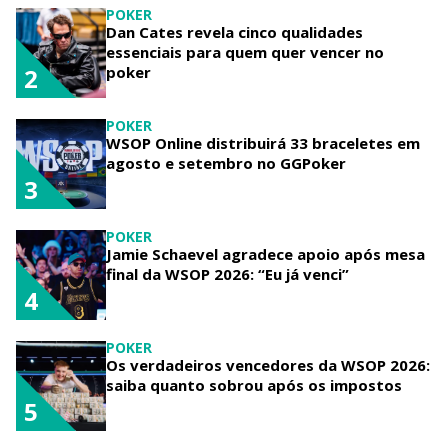
POKER
Dan Cates revela cinco qualidades
essenciais para quem quer vencer no
poker
2
POKER
WSOP Online distribuirá 33 braceletes em
agosto e setembro no GGPoker
3
POKER
Jamie Schaevel agradece apoio após mesa
final da WSOP 2026: “Eu já venci”
4
POKER
Os verdadeiros vencedores da WSOP 2026:
saiba quanto sobrou após os impostos
5