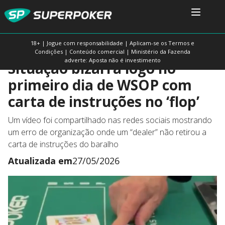
18+ | Jogue com responsabilidade | Aplicam-se os Termos e
Condições | Conteúdo comercial | Ministério da Fazenda
adverte: Aposta não é investimento
Situação bizarra logo no
primeiro dia de WSOP com
carta de instruções no ‘flop’
Um vídeo foi compartilhado nas redes sociais mostrando
um erro de organização onde um “dealer” não retirou a
carta de instruções do baralho
Atualizada em
27/05/2026