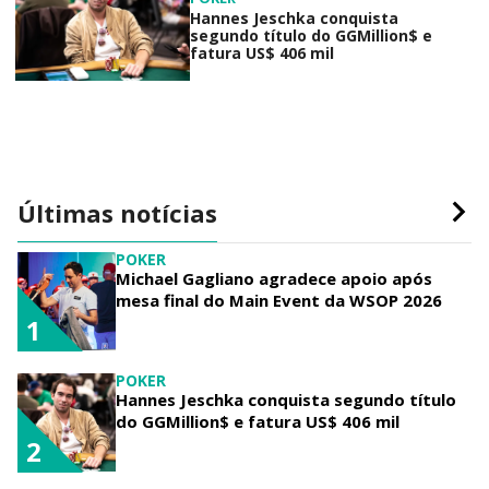
Hannes Jeschka conquista
segundo título do GGMillion$ e
fatura US$ 406 mil
Últimas notícias
POKER
Michael Gagliano agradece apoio após
mesa final do Main Event da WSOP 2026
1
POKER
Hannes Jeschka conquista segundo título
do GGMillion$ e fatura US$ 406 mil
2