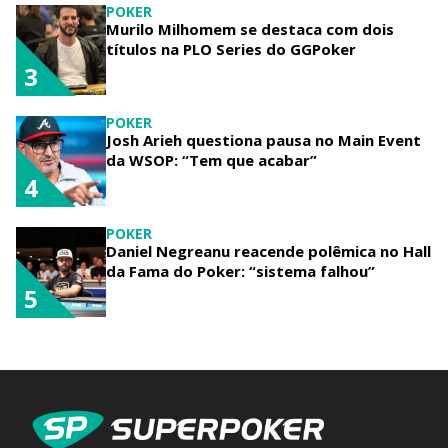
POKER
Murilo Milhomem se destaca com dois
títulos na PLO Series do GGPoker
3
POKER
Josh Arieh questiona pausa no Main Event
da WSOP: “Tem que acabar”
4
POKER
Daniel Negreanu reacende polêmica no Hall
da Fama do Poker: “sistema falhou”
5