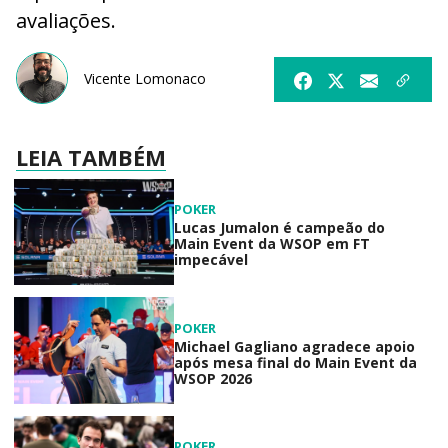
avaliações.
Vicente Lomonaco
LEIA TAMBÉM
POKER
Lucas Jumalon é campeão do
Main Event da WSOP em FT
impecável
POKER
Michael Gagliano agradece apoio
após mesa final do Main Event da
WSOP 2026
POKER