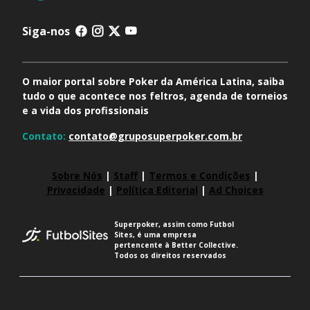
Siga-nos
O maior portal sobre Poker da América Latina, saiba
tudo o que acontece nos feltros, agenda de torneios
e a vida dos profissionais
Contato:
contato@gruposuperpoker.com.br
Sobre Nós
|
Staff
|
Termos e Condições
|
Privacidade
|
Política Editorial
|
Ad Choices
Superpoker, assim como Futbol
Sites, é uma empresa
pertencente à Better Collective.
Todos os direitos reservados