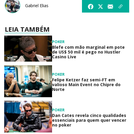
Gabriel Elias
LEIA TAMBÉM
POKER
Blefe com mão marginal em pote
de US$ 50 mil é pego no Hustler
Casino Live
POKER
Felipe Ketzer faz semi-FT em
valioso Main Event no Chipre do
Norte
POKER
Dan Cates revela cinco qualidades
essenciais para quem quer vencer
no poker