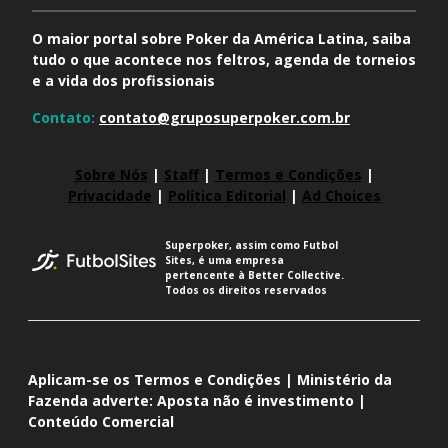
O maior portal sobre Poker da América Latina, saiba
tudo o que acontece nos feltros, agenda de torneios
e a vida dos profissionais
Contato:
contato@gruposuperpoker.com.br
Sobre Nós
|
Staff
|
Termos e Condições
|
Privacidade
|
Política Editorial
|
Ad Choices
Superpoker, assim como Futbol
Sites, é uma empresa
pertencente à Better Collective.
Todos os direitos reservados
Aplicam-se os Termos e Condições | Ministério da
Fazenda adverte: Aposta não é investimento |
Conteúdo Comercial