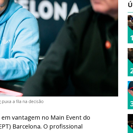
Ú
puxa a fila na decisão
l em vantagem no Main Event do
PT) Barcelona. O profissional