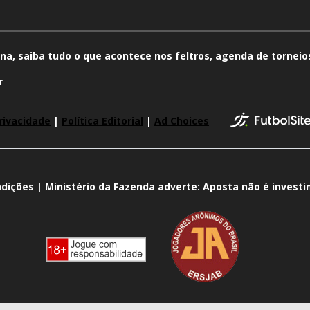
na, saiba tudo o que acontece nos feltros, agenda de torneios
r
rivacidade
|
Política Editorial
|
Ad Choices
dições | Ministério da Fazenda adverte: Aposta não é invest