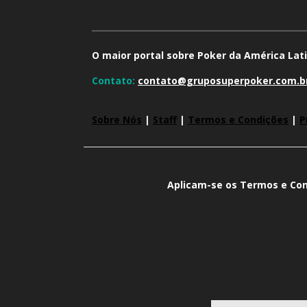
O maior portal sobre Poker da América Lati
Contato:
contato@gruposuperpoker.com.b
Sobre Nós
|
Staff
|
Termos e Condições
|
P
Aplicam-se os Termos e Con