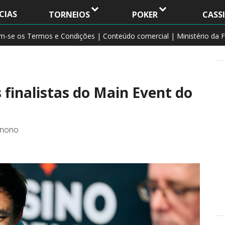
CIAS
TORNEIOS
POKER
CASS
am-se os Termos e Condições | Conteúdo comercial | Ministério da F
 finalistas do Main Event do
m nono