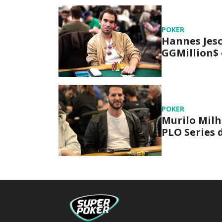
POKER
Hannes Jesc
GGMillion$ 
POKER
Murilo Milh
PLO Series