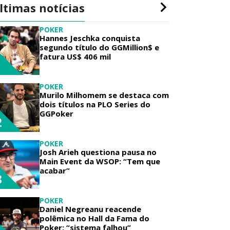
ltimas notícias
POKER
Hannes Jeschka conquista
segundo título do GGMillion$ e
fatura US$ 406 mil
1
POKER
Murilo Milhomem se destaca com
dois títulos na PLO Series do
GGPoker
2
POKER
Josh Arieh questiona pausa no
Main Event da WSOP: “Tem que
acabar”
3
POKER
Daniel Negreanu reacende
polêmica no Hall da Fama do
Poker: “sistema falhou”