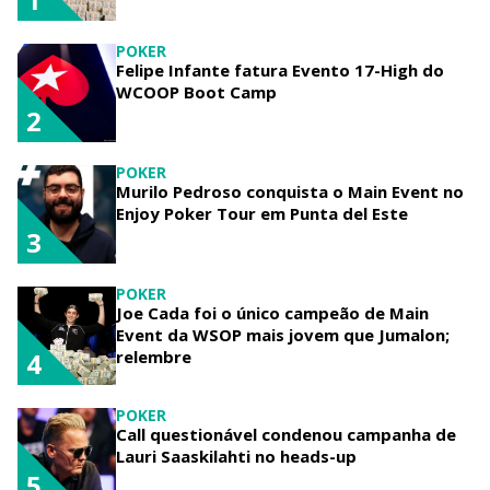
POKER
Felipe Infante fatura Evento 17-High do
WCOOP Boot Camp
2
POKER
Murilo Pedroso conquista o Main Event no
Enjoy Poker Tour em Punta del Este
3
POKER
Joe Cada foi o único campeão de Main
Event da WSOP mais jovem que Jumalon;
relembre
4
POKER
Call questionável condenou campanha de
Lauri Saaskilahti no heads-up
5