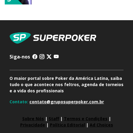
Siga-nos
O maior portal sobre Poker da América Latina, saiba
tudo o que acontece nos feltros, agenda de torneios
e a vida dos profissionais
Contato:
contato@gruposuperpoker.com.br
Sobre Nós
|
Staff
|
Termos e Condições
|
Privacidade
|
Política Editorial
|
Ad Choices