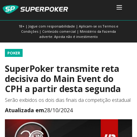
18+ | Jogue com responsabilidade | Aplicam-se os Termos e
Condições | Conteúdo comercial | Ministério da Fazenda
adverte: Aposta não é investimento
POKER
SuperPoker transmite reta
decisiva do Main Event do
CPH a partir desta segunda
Serão exibidos os dois dias finais da competição estadual
Atualizada em
28/10/2024