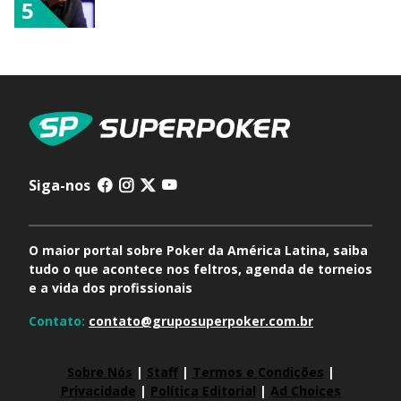
5
Siga-nos
O maior portal sobre Poker da América Latina, saiba
tudo o que acontece nos feltros, agenda de torneios
e a vida dos profissionais
Contato:
contato@gruposuperpoker.com.br
Sobre Nós
|
Staff
|
Termos e Condições
|
Privacidade
|
Política Editorial
|
Ad Choices