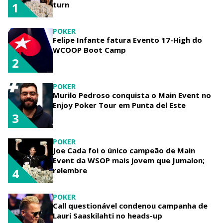
turn
1
POKER
Felipe Infante fatura Evento 17-High do
WCOOP Boot Camp
2
POKER
Murilo Pedroso conquista o Main Event no
Enjoy Poker Tour em Punta del Este
3
POKER
Joe Cada foi o único campeão de Main
Event da WSOP mais jovem que Jumalon;
relembre
4
POKER
Call questionável condenou campanha de
Lauri Saaskilahti no heads-up