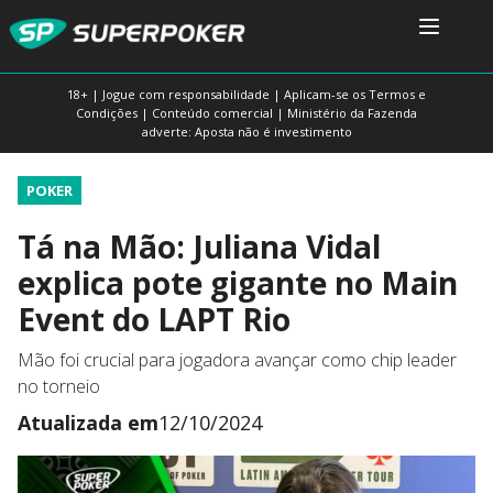
18+ | Jogue com responsabilidade | Aplicam-se os Termos e
Condições | Conteúdo comercial | Ministério da Fazenda
adverte: Aposta não é investimento
POKER
Tá na Mão: Juliana Vidal
explica pote gigante no Main
Event do LAPT Rio
Mão foi crucial para jogadora avançar como chip leader
no torneio
Atualizada em
12/10/2024