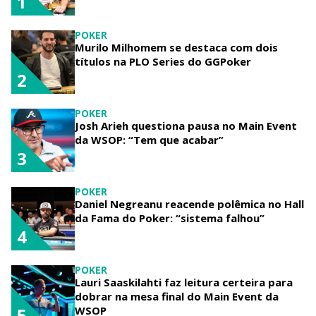
1
POKER
Murilo Milhomem se destaca com dois
títulos na PLO Series do GGPoker
2
POKER
Josh Arieh questiona pausa no Main Event
da WSOP: “Tem que acabar”
3
POKER
Daniel Negreanu reacende polêmica no Hall
da Fama do Poker: “sistema falhou”
4
POKER
Lauri Saaskilahti faz leitura certeira para
dobrar na mesa final do Main Event da
WSOP
5