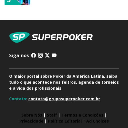
Siga-nos
O maior portal sobre Poker da América Latina, saiba
tudo o que acontece nos feltros, agenda de torneios
e a vida dos profissionais
Contato:
contato@gruposuperpoker.com.br
Sobre Nós
|
Staff
|
Termos e Condições
|
Privacidade
|
Política Editorial
|
Ad Choices