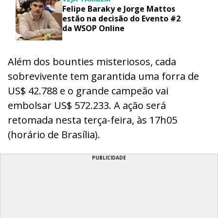
Felipe Baraky e Jorge Mattos
estão na decisão do Evento #2
da WSOP Online
Além dos bounties misteriosos, cada
sobrevivente tem garantida uma forra de
US$ 42.788 e o grande campeão vai
embolsar US$ 572.233. A ação será
retomada nesta terça-feira, às 17h05
(horário de Brasília).
PUBLICIDADE