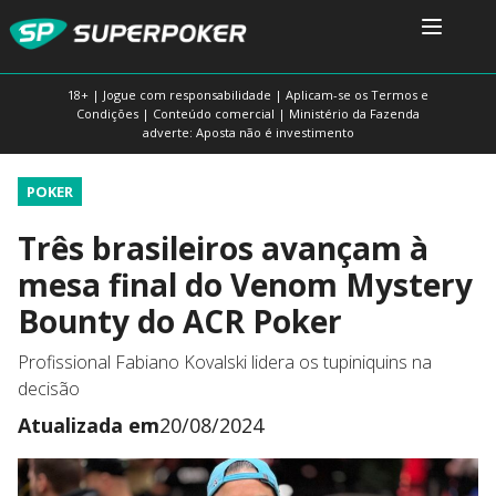
18+ | Jogue com responsabilidade | Aplicam-se os Termos e
Condições | Conteúdo comercial | Ministério da Fazenda
adverte: Aposta não é investimento
POKER
Três brasileiros avançam à
mesa final do Venom Mystery
Bounty do ACR Poker
Profissional Fabiano Kovalski lidera os tupiniquins na
decisão
Atualizada em
20/08/2024