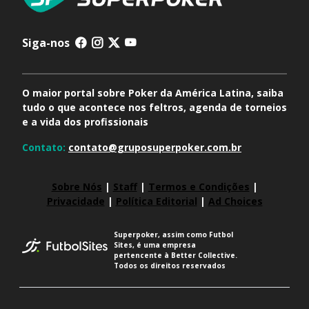
Siga-nos
O maior portal sobre Poker da América Latina, saiba
tudo o que acontece nos feltros, agenda de torneios
e a vida dos profissionais
Contato:
contato@gruposuperpoker.com.br
Sobre Nós
|
Staff
|
Termos e Condições
|
Privacidade
|
Política Editorial
|
Ad Choices
Superpoker, assim como Futbol
Sites, é uma empresa
pertencente à Better Collective.
Todos os direitos reservados