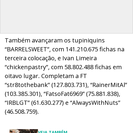
Também avançaram os tupiniquins
“BARRELSWEET”, com 141.210.675 fichas na
terceira colocação, e Ivan Limeira
“chickenpastry”, com 58.802.488 fichas em
oitavo lugar. Completam a FT
“str8tothebank” (127.803.731), “RainerMitAl”
(103.385.301), “FatsoFat6969” (75.881.838),
“IRBLGT” (61.630.277) e “AlwaysWithNuts”
(46.508.759).
VEJA TAMBÉM