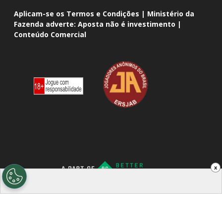
Aplicam-se os Termos e Condições | Ministério da
Fazenda adverte: Aposta não é investimento |
Conteúdo Comercial
x