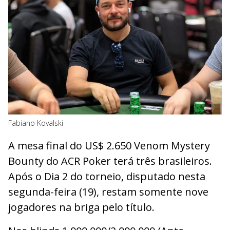
Fabiano Kovalski
A mesa final do US$ 2.650 Venom Mystery
Bounty do ACR Poker terá três brasileiros.
Após o Dia 2 do torneio, disputado nesta
segunda-feira (19), restam somente nove
jogadores na briga pelo título.