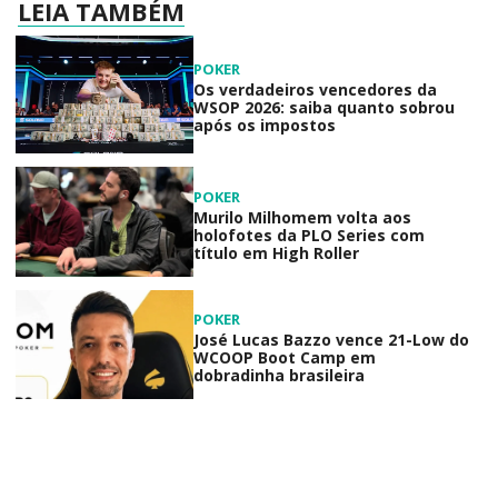
LEIA TAMBÉM
POKER
Os verdadeiros vencedores da
WSOP 2026: saiba quanto sobrou
após os impostos
POKER
Murilo Milhomem volta aos
holofotes da PLO Series com
título em High Roller
POKER
José Lucas Bazzo vence 21-Low do
WCOOP Boot Camp em
dobradinha brasileira