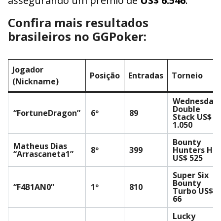
assegurando um prêmio de
US$ 6.546
.
Confira mais resultados
brasileiros no GGPoker:
Jogador
Posição
Entradas
Torneio
(Nickname)
Wednesday
Double
“FortuneDragon”
6º
89
Stack US$
1.050
Bounty
Matheus Dias
8º
399
Hunters HR
“Arrascaneta1”
US$ 525
Super Six
Bounty
“F4B1AN0”
1º
810
Turbo US$
66
Lucky