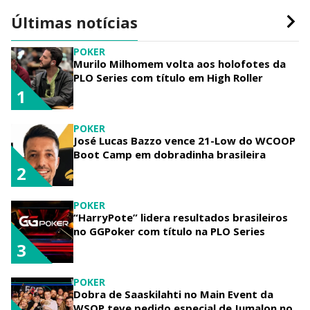
Últimas notícias
POKER
Murilo Milhomem volta aos holofotes da
PLO Series com título em High Roller
1
POKER
José Lucas Bazzo vence 21-Low do WCOOP
Boot Camp em dobradinha brasileira
2
POKER
“HarryPote” lidera resultados brasileiros
no GGPoker com título na PLO Series
3
POKER
Dobra de Saaskilahti no Main Event da
WSOP teve pedido especial de Jumalon no