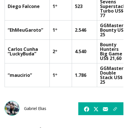
Sevens
Diego Falcone
1º
523
Superstack
Turbo US$
77
GGMasters
“EhMeuGaroto”
1º
2.546
Bounty US$
25
Bounty
Carlos Cunha
Hunters
2º
4.540
“LuckyBuda”
Big Game
US$ 21,60
GGMasters
Double
“maucirio”
1º
1.786
Stack US$
25
Gabriel Elias