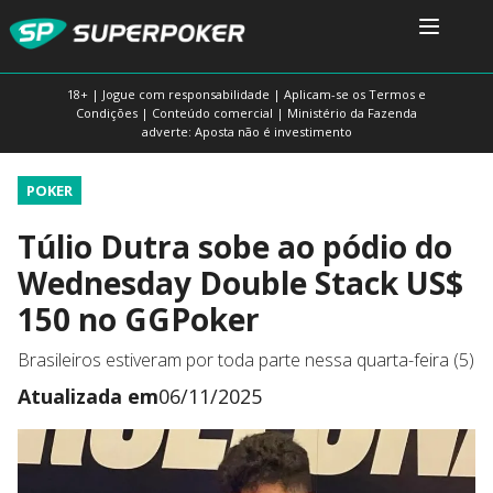
18+ | Jogue com responsabilidade | Aplicam-se os Termos e
Condições | Conteúdo comercial | Ministério da Fazenda
adverte: Aposta não é investimento
POKER
Túlio Dutra sobe ao pódio do
Wednesday Double Stack US$
150 no GGPoker
Brasileiros estiveram por toda parte nessa quarta-feira (5)
Atualizada em
06/11/2025