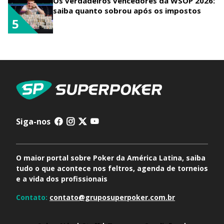
Os verdadeiros vencedores da WSOP 2026:
saiba quanto sobrou após os impostos
5
Siga-nos
O maior portal sobre Poker da América Latina, saiba
tudo o que acontece nos feltros, agenda de torneios
e a vida dos profissionais
Contato:
contato@gruposuperpoker.com.br