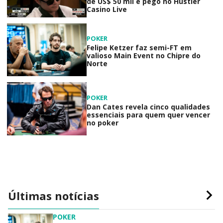
de US$ 50 mil é pego no Hustler
Casino Live
POKER
Felipe Ketzer faz semi-FT em
valioso Main Event no Chipre do
Norte
POKER
Dan Cates revela cinco qualidades
essenciais para quem quer vencer
no poker
Últimas notícias
POKER