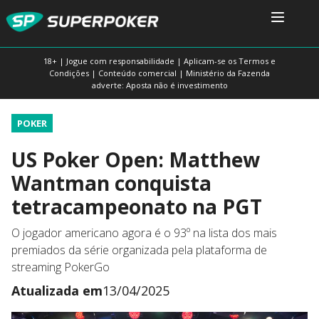
18+ | Jogue com responsabilidade | Aplicam-se os Termos e
Condições | Conteúdo comercial | Ministério da Fazenda
adverte: Aposta não é investimento
POKER
US Poker Open: Matthew
Wantman conquista
tetracampeonato na PGT
O jogador americano agora é o 93º na lista dos mais
premiados da série organizada pela plataforma de
streaming PokerGo
Atualizada em
13/04/2025