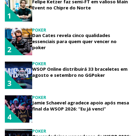
Felipe Ketzer faz semi-FT em valioso Main
Event no Chipre do Norte
1
POKER
Dan Cates revela cinco qualidades
essenciais para quem quer vencer no
poker
2
POKER
WSOP Online distribuirá 33 braceletes em
agosto e setembro no GGPoker
3
POKER
Jamie Schaevel agradece apoio após mesa
final da WSOP 2026: “Eu já venci”
4
POKER