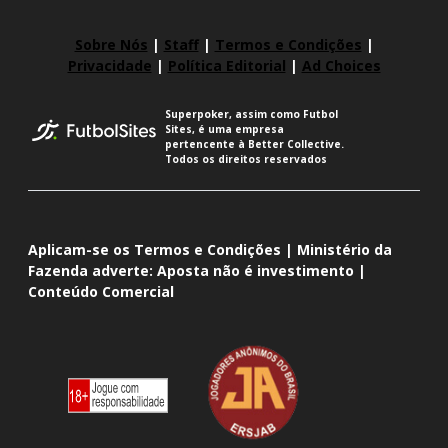
Sobre Nós
|
Staff
|
Termos e Condições
|
Privacidade
|
Política Editorial
|
Ad Choices
Superpoker, assim como Futbol
Sites, é uma empresa
pertencente à Better Collective.
Todos os direitos reservados
Aplicam-se os Termos e Condições | Ministério da
Fazenda adverte: Aposta não é investimento |
Conteúdo Comercial