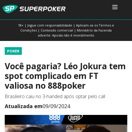
18+ | Jogue com responsabilidade | Aplicam-se os Termos e
Condições | Conteúdo comercial | Ministério da Fazenda
adverte: Aposta não é investimento
POKER
Você pagaria? Léo Jokura tem
spot complicado em FT
valiosa no 888poker
Brasileiro caiu no 3-handed após optar pelo call
Atualizada em
09/09/2024