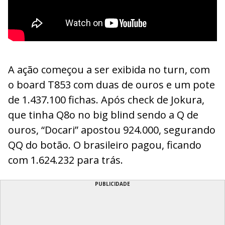
A ação começou a ser exibida no turn, com
o board T853 com duas de ouros e um pote
de 1.437.100 fichas. Após check de Jokura,
que tinha Q8o no big blind sendo a Q de
ouros, “Docari” apostou 924.000, segurando
QQ do botão. O brasileiro pagou, ficando
com 1.624.232 para trás.
PUBLICIDADE