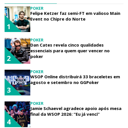
POKER
Felipe Ketzer faz semi-FT em valioso Main
Event no Chipre do Norte
1
POKER
Dan Cates revela cinco qualidades
essenciais para quem quer vencer no
poker
2
POKER
WSOP Online distribuirá 33 braceletes em
agosto e setembro no GGPoker
3
POKER
Jamie Schaevel agradece apoio após mesa
final da WSOP 2026: “Eu já venci”
4