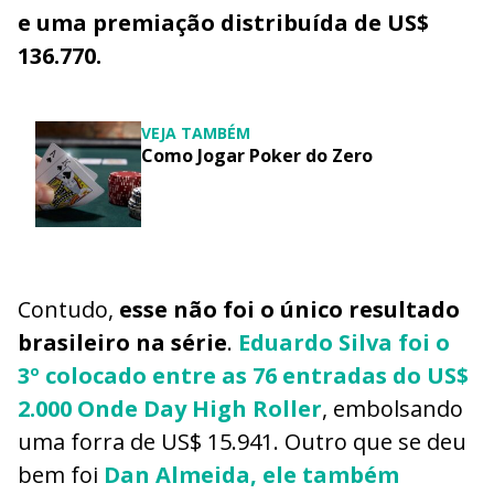
e uma premiação distribuída de US$
136.770.
VEJA TAMBÉM
Como Jogar Poker do Zero
Contudo,
esse não foi o único resultado
brasileiro na série
.
Eduardo Silva foi o
3º colocado entre as 76 entradas do US$
2.000 Onde Day High Roller
, embolsando
uma forra de US$ 15.941. Outro que se deu
bem foi
Dan Almeida, ele também