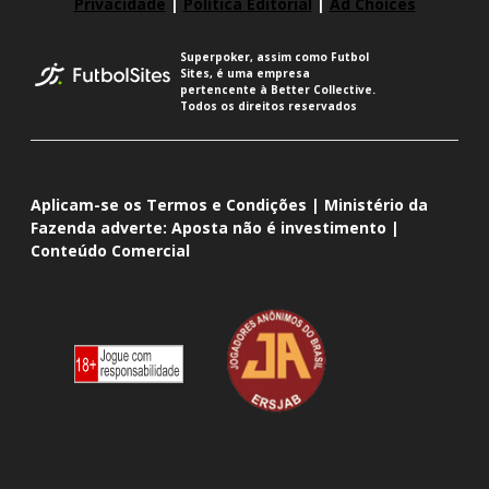
Privacidade
|
Política Editorial
|
Ad Choices
Superpoker, assim como Futbol
Sites, é uma empresa
pertencente à Better Collective.
Todos os direitos reservados
Aplicam-se os Termos e Condições | Ministério da
Fazenda adverte: Aposta não é investimento |
Conteúdo Comercial