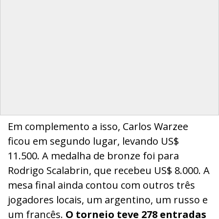
Em complemento a isso, Carlos Warzee
ficou em segundo lugar, levando US$
11.500. A medalha de bronze foi para
Rodrigo Scalabrin, que recebeu US$ 8.000. A
mesa final ainda contou com outros três
jogadores locais, um argentino, um russo e
um francês.
O torneio teve 278 entradas