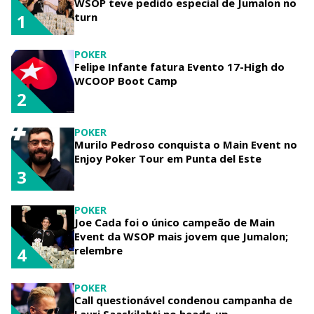
WSOP teve pedido especial de Jumalon no
turn
1
POKER
Felipe Infante fatura Evento 17-High do
WCOOP Boot Camp
2
POKER
Murilo Pedroso conquista o Main Event no
Enjoy Poker Tour em Punta del Este
3
POKER
Joe Cada foi o único campeão de Main
Event da WSOP mais jovem que Jumalon;
relembre
4
POKER
Call questionável condenou campanha de
Lauri Saaskilahti no heads-up