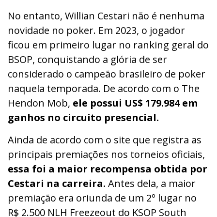
No entanto, Willian Cestari não é nenhuma
novidade no poker. Em 2023, o jogador
ficou em primeiro lugar no ranking geral do
BSOP, conquistando a glória de ser
considerado o campeão brasileiro de poker
naquela temporada. De acordo com o The
Hendon Mob,
ele possui US$ 179.984 em
ganhos no circuito presencial.
Ainda de acordo com o site que registra as
principais premiações nos torneios oficiais,
essa foi a maior recompensa obtida por
Cestari na carreira.
Antes dela, a maior
premiação era oriunda de um 2º lugar no
R$ 2.500 NLH Freezeout do KSOP South