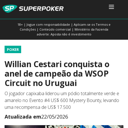
18+ | Jogue com responsabilidade | Aplicam-se os Termos e
Condições | Conteúdo comercial | Ministério da Fazenda
adverte: Aposta não é investimento
POKER
Willian Cestari conquista o
anel de campeão da WSOP
Circuit no Uruguai
O jogador capixaba liderou um pódio totalmente verde e
amarelo no Evento #4 US$ 600 Mystery Bounty, levando
uma recompensa de US$ 17.500
Atualizada em
22/05/2026