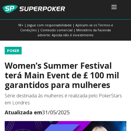
18+ | Jogue com responsabilidade | Aplicam-se os Termos e
Condições | Conteúdo comercial | Ministério da Fazenda
adverte: Aposta não é investimento
POKER
Women’s Summer Festival
terá Main Event de £ 100 mil
garantidos para mulheres
Série destinada às mulheres é realizada pelo PokerStars
em Londres
Atualizada em
31/05/2025