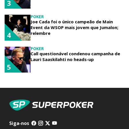
3
POKER
Joe Cada foi o único campeão de Main
Event da WSOP mais jovem que Jumalon;
relembre
4
POKER
Call questionável condenou campanha de
Lauri Saaskilahti no heads-up
5
Siga-nos