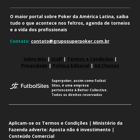
O maior portal sobre Poker da América Latina, saiba
tudo o que acontece nos feltros, agenda de torneios
e a vida dos profissionais
Contato:
contato@gruposuperpoker.com.br
Sobre Nós
|
Staff
|
Termos e Condições
|
Privacidade
|
Política Editorial
|
Ad Choices
Superpoker, assim como Futbol
Sites, é uma empresa
pertencente à Better Collective.
Todos os direitos reservados
Aplicam-se os Termos e Condições | Ministério da
Fazenda adverte: Aposta não é investimento |
Conteúdo Comercial