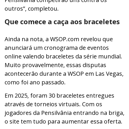
outros”, completou.
Que comece a caça aos braceletes
Ainda na nota, a WSOP.com revelou que
anunciará um cronograma de eventos
online valendo braceletes da série mundial.
Muito provavelmente, essas disputas
acontecerão durante a WSOP em Las Vegas,
como foi ano passado.
Em 2025, foram 30 braceletes entregues
através de torneios virtuais. Com os
jogadores da Pensilvânia entrando na briga,
o site tem tudo para aumentar essa oferta.