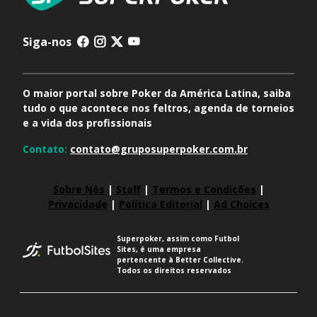
Siga-nos
O maior portal sobre Poker da América Latina, saiba
tudo o que acontece nos feltros, agenda de torneios
e a vida dos profissionais
Contato:
contato@gruposuperpoker.com.br
Sobre Nós
|
Staff
|
Termos e Condições
|
Privacidade
|
Política Editorial
|
Ad Choices
Superpoker, assim como Futbol
Sites, é uma empresa
pertencente à Better Collective.
Todos os direitos reservados