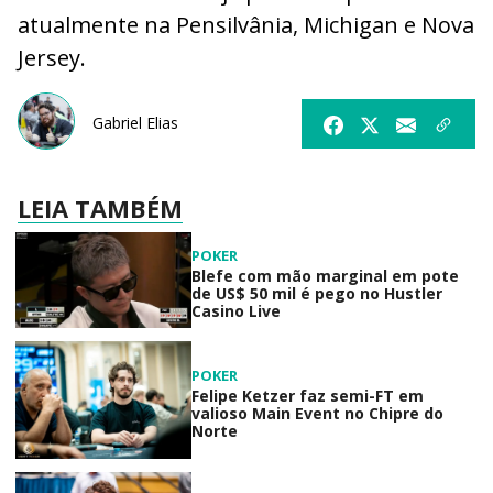
atualmente na Pensilvânia, Michigan e Nova
Jersey.
Gabriel Elias
LEIA TAMBÉM
POKER
Blefe com mão marginal em pote
de US$ 50 mil é pego no Hustler
Casino Live
POKER
Felipe Ketzer faz semi-FT em
valioso Main Event no Chipre do
Norte