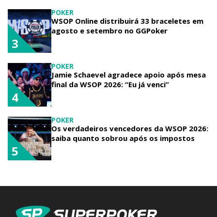
POKER
WSOP Online distribuirá 33 braceletes em
agosto e setembro no GGPoker
3
POKER
Jamie Schaevel agradece apoio após mesa
final da WSOP 2026: “Eu já venci”
4
POKER
Os verdadeiros vencedores da WSOP 2026:
saiba quanto sobrou após os impostos
5