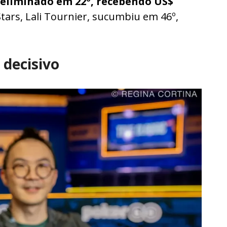
i eliminado em 22º, recebendo US$
tars, Lali Tournier, sucumbiu em 46º,
decisivo