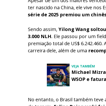
Apesar de um dos maiores vencedor
ter nascido na China, ele vive nos
série de 2025 premiou um chinês
Sendo assim,
Yilong Wang soltou
3.000 NLH
. Ele passou por um fie
premiação total de US$ 6.242.460. A
carreira dele, além de uma
recomp
VEJA TAMBÉM
Michael Mizra
WSOP e fatura
No entanto, o Brasil também teve 