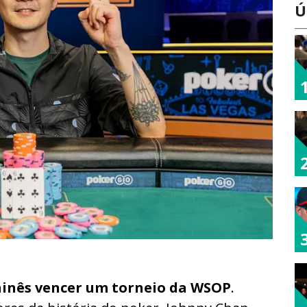
Ú
inês vencer um torneio da WSOP
.