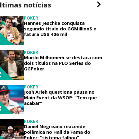
ltimas notícias
POKER
Hannes Jeschka conquista
segundo título do GGMillion$ e
fatura US$ 406 mil
1
POKER
Murilo Milhomem se destaca com
dois títulos na PLO Series do
GGPoker
2
POKER
Josh Arieh questiona pausa no
Main Event da WSOP: “Tem que
acabar”
3
POKER
Daniel Negreanu reacende
polêmica no Hall da Fama do
Poker: “sistema falhou”