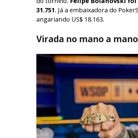
do torneio.
Felipe Boianovski fo
31.751
. Já a embaixadora do PokerS
angariando US$ 18.163.
Virada no mano a mano 