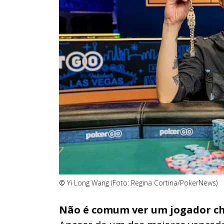
©
Yi Long Wang (Foto: Regina Cortina/PokerNews)
Não é comum ver um jogador ch