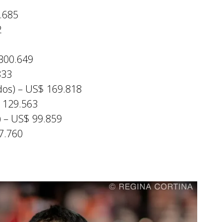
.685
2
 300.649
833
os) – US$ 169.818
$ 129.563
) – US$ 99.859
7.760