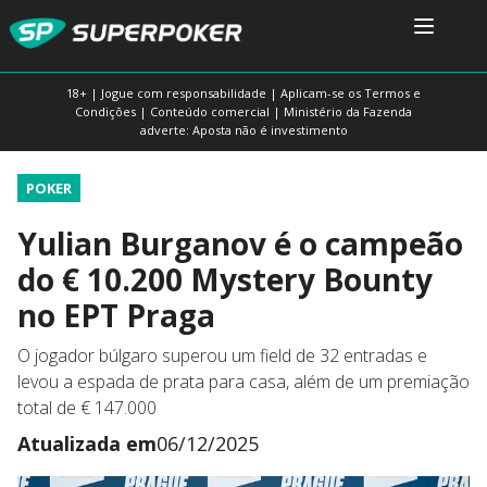
18+ | Jogue com responsabilidade | Aplicam-se os Termos e
Condições | Conteúdo comercial | Ministério da Fazenda
adverte: Aposta não é investimento
POKER
Yulian Burganov é o campeão
do € 10.200 Mystery Bounty
no EPT Praga
O jogador búlgaro superou um field de 32 entradas e
levou a espada de prata para casa, além de um premiação
total de € 147.000
Atualizada em
06/12/2025