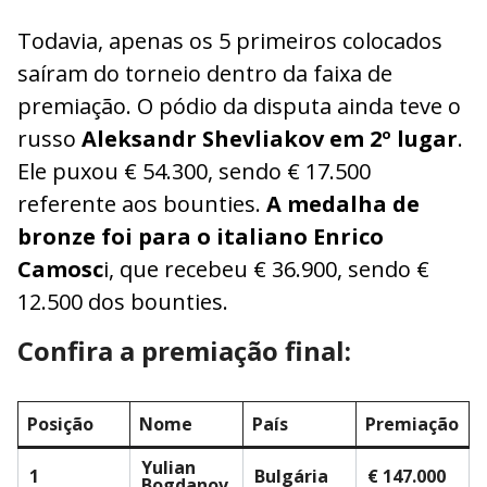
Todavia, apenas os 5 primeiros colocados
saíram do torneio dentro da faixa de
premiação. O pódio da disputa ainda teve o
russo
Aleksandr Shevliakov em 2º lugar
.
Ele puxou € 54.300, sendo € 17.500
referente aos bounties.
A medalha de
bronze foi para o italiano Enrico
Camosc
i, que recebeu € 36.900, sendo €
12.500 dos bounties.
Confira a premiação final:
Posição
Nome
País
Premiação
Yulian
1
Bulgária
€ 147.000
Bogdanov