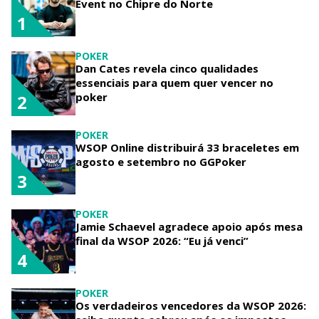
Event no Chipre do Norte
1
POKER
Dan Cates revela cinco qualidades
essenciais para quem quer vencer no
poker
2
POKER
WSOP Online distribuirá 33 braceletes em
agosto e setembro no GGPoker
3
POKER
Jamie Schaevel agradece apoio após mesa
final da WSOP 2026: “Eu já venci”
4
POKER
Os verdadeiros vencedores da WSOP 2026: