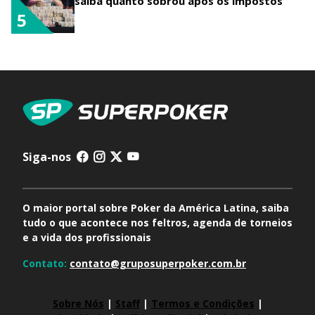
saiba quanto sobrou após os impostos
5
Siga-nos
O maior portal sobre Poker da América Latina, saiba
tudo o que acontece nos feltros, agenda de torneios
e a vida dos profissionais
Contato:
contato@gruposuperpoker.com.br
Sobre Nós
|
Staff
|
Termos e Condições
|