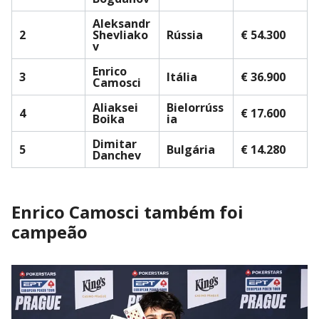
Aleksandr
2
Shevliako
Rússia
€ 54.300
v
Enrico
3
Itália
€ 36.900
Camosci
Aliaksei
Bielorrúss
4
€ 17.600
Boika
ia
Dimitar
5
Bulgária
€ 14.280
Danchev
Enrico Camosci também foi
campeão