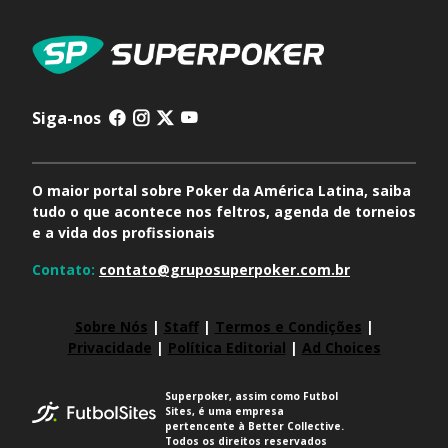
Siga-nos
O maior portal sobre Poker da América Latina, saiba
tudo o que acontece nos feltros, agenda de torneios
e a vida dos profissionais
Contato:
contato@gruposuperpoker.com.br
Sobre Nós
|
Staff
|
Termos e Condições
|
Privacidade
|
Política Editorial
|
Ad Choices
Superpoker, assim como Futbol
Sites, é uma empresa
pertencente à Better Collective.
Todos os direitos reservados