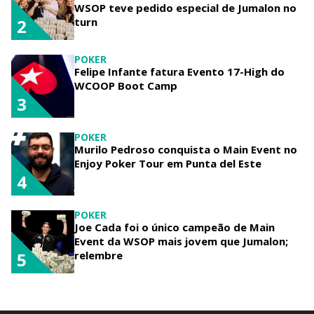
WSOP teve pedido especial de Jumalon no
turn
2
POKER
Felipe Infante fatura Evento 17-High do
WCOOP Boot Camp
3
POKER
Murilo Pedroso conquista o Main Event no
Enjoy Poker Tour em Punta del Este
4
POKER
Joe Cada foi o único campeão de Main
Event da WSOP mais jovem que Jumalon;
relembre
5