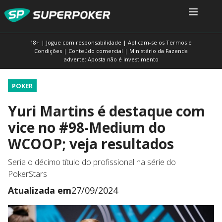
18+ | Jogue com responsabilidade | Aplicam-se os Termos e
Condições | Conteúdo comercial | Ministério da Fazenda
adverte: Aposta não é investimento
POKER
Yuri Martins é destaque com
vice no #98-Medium do
WCOOP; veja resultados
Seria o décimo título do profissional na série do
PokerStars
Atualizada em
27/09/2024