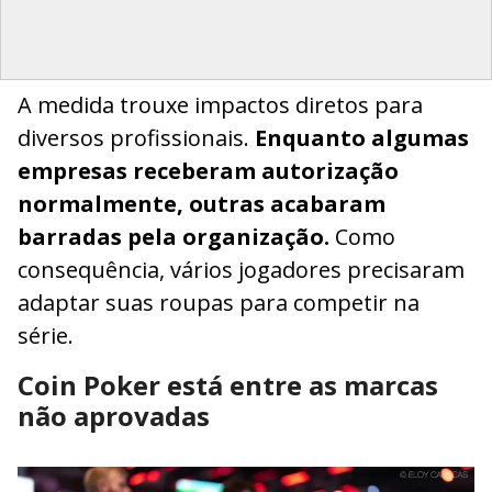
A medida trouxe impactos diretos para
diversos profissionais.
Enquanto algumas
empresas receberam autorização
normalmente, outras acabaram
barradas pela organização.
Como
consequência, vários jogadores precisaram
adaptar suas roupas para competir na
série.
Coin Poker está entre as marcas
não aprovadas