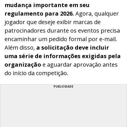
mudança importante em seu
regulamento para 2026.
Agora, qualquer
jogador que deseje exibir marcas de
patrocinadores durante os eventos precisa
encaminhar um pedido formal por e-mail.
Além disso,
a solicitação deve incluir
uma série de informações exigidas pela
organização
e aguardar aprovação antes
do início da competição.
PUBLICIDADE