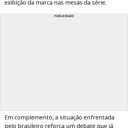
exibição da marca nas mesas da série.
PUBLICIDADE
Em complemento, a situação enfrentada
pelo brasileiro reforça um debate que já