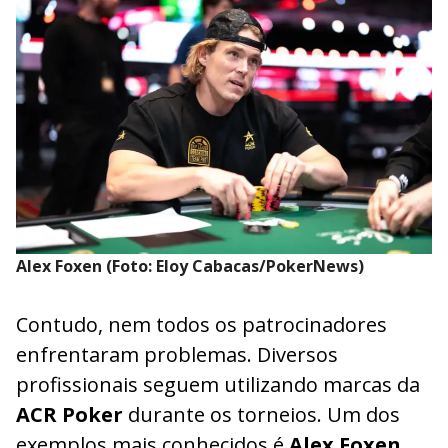
Alex Foxen (Foto: Eloy Cabacas/PokerNews)
Contudo, nem todos os patrocinadores
enfrentaram problemas. Diversos
profissionais seguem utilizando marcas da
ACR Poker
durante os torneios. Um dos
exemplos mais conhecidos é
Alex Foxen
,