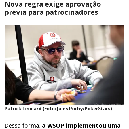
Nova regra exige aprovação
prévia para patrocinadores
Patrick Leonard (Foto: Jules Pochy/PokerStars)
Dessa forma,
a WSOP implementou uma