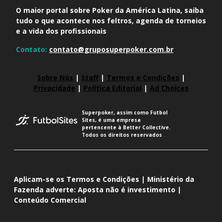
O maior portal sobre Poker da América Latina, saiba
tudo o que acontece nos feltros, agenda de torneios
e a vida dos profissionais
Contato:
contato@gruposuperpoker.com.br
Sobre Nós
|
Staff
|
Termos e Condições
|
Privacidade
|
Política Editorial
|
Ad Choices
Superpoker, assim como Futbol
Sites, é uma empresa
pertencente à Better Collective.
Todos os direitos reservados
Aplicam-se os Termos e Condições | Ministério da
Fazenda adverte: Aposta não é investimento |
Conteúdo Comercial