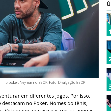
Ú
am no poker. Neymar no BSOP. Foto: Divulgação BSOP
enturar em diferentes jogos. Por isso,
 se destacam no Poker. Nomes do tênis,
os. Veja quem aparece nas mesas apenas