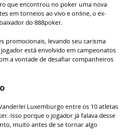
eiro que encontrou no poker uma nova
es em torneios ao vivo e online, o ex-
baixador do 888poker.
es promocionais, levando seu carisma
o jogador está envolvido em campeonatos
com a vontade de desafiar companheiros
go
 Vanderlei Luxemburgo entre os 10 atletas
er. Isso porque o jogador já falava desse
anto, muito antes de se tornar algo