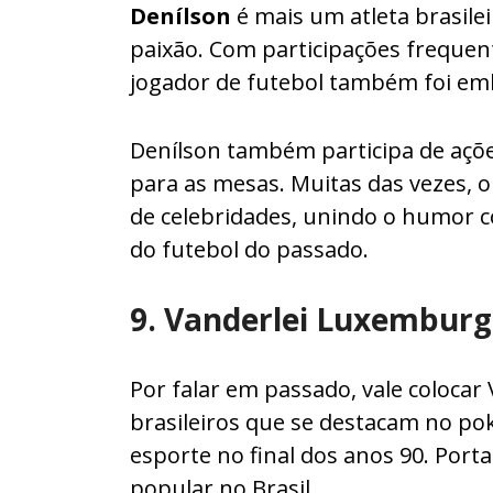
Denílson
é mais um atleta brasil
paixão. Com participações frequent
jogador de futebol também foi em
Denílson também participa de açõ
para as mesas. Muitas das vezes, 
de celebridades, unindo o humor 
do futebol do passado.
9. Vanderlei Luxembur
Por falar em passado, vale colocar
brasileiros que se destacam no pok
esporte no final dos anos 90. Port
popular no Brasil.