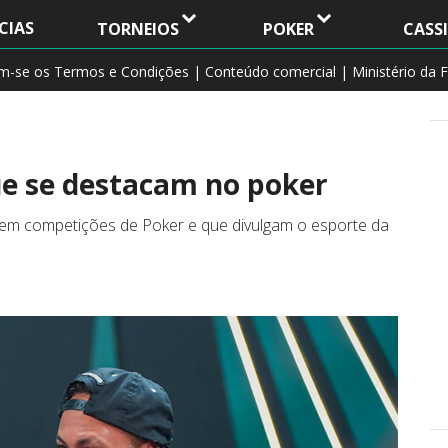
CIAS
TORNEIOS
POKER
CASS
am-se os Termos e Condições | Conteúdo comercial | Ministério da F
que se destacam no poker
s em competições de Poker e que divulgam o esporte da