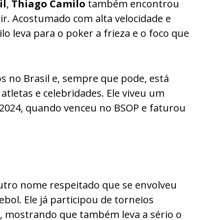
il
,
Thiago Camilo
também encontrou
r. Acostumado com alta velocidade e
o leva para o poker a frieza e o foco que
os no Brasil e, sempre que pode, está
tletas e celebridades. Ele viveu um
024, quando venceu no BSOP e faturou
 outro nome respeitado que se envolveu
bol. Ele já participou de torneios
s, mostrando que também leva a sério o