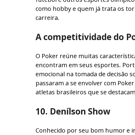
como hobby e quem já trata os to
carreira.
A competitividade do P
O Poker reúne muitas característica
encontram em seus esportes. Portan
emocional na tomada de decisão so
passaram a se envolver com Poker n
atletas brasileiros que se destaca
10. Denílson Show
Conhecido por seu bom humor e irr