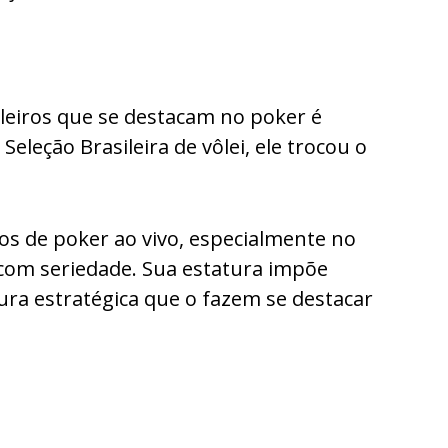
leiros que se destacam no poker é
leção Brasileira de vôlei, ele trocou o
s de poker ao vivo, especialmente no
 com seriedade. Sua estatura impõe
tura estratégica que o fazem se destacar