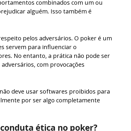
omportamentos combinados com um ou
prejudicar alguém. Isso também é
speito pelos adversários. O poker é um
s servem para influenciar o
es. No entanto, a prática não pode ser
 adversários, com provocações
r não deve usar softwares proibidos para
palmente por ser algo completamente
conduta ética no poker?