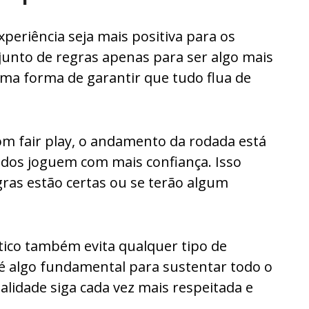
xperiência seja mais positiva para os
junto de regras apenas para ser algo mais
uma forma de garantir que tudo flua de
om fair play, o andamento da rodada está
dos joguem com mais confiança. Isso
gras estão certas ou se terão algum
tico também evita qualquer tipo de
r é algo fundamental para sustentar todo o
lidade siga cada vez mais respeitada e