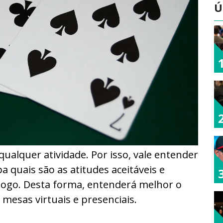
Ú
qualquer atividade. Por isso, vale entender
a quais são as atitudes aceitáveis e
jogo. Desta forma, entenderá melhor o
esas virtuais e presenciais.