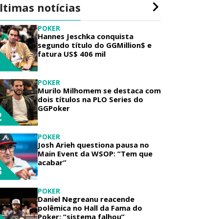
ltimas notícias
POKER
Hannes Jeschka conquista
segundo título do GGMillion$ e
fatura US$ 406 mil
1
POKER
Murilo Milhomem se destaca com
dois títulos na PLO Series do
GGPoker
2
POKER
Josh Arieh questiona pausa no
Main Event da WSOP: “Tem que
acabar”
3
POKER
Daniel Negreanu reacende
polêmica no Hall da Fama do
Poker: “sistema falhou”