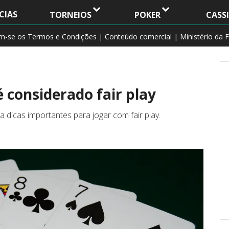
CIAS
TORNEIOS
POKER
CASS
am-se os Termos e Condições | Conteúdo comercial | Ministério da F
é considerado fair play
 dicas importantes para jogar com fair play.