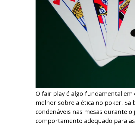
O fair play é algo fundamental em 
melhor sobre a ética no poker. Saib
condenáveis nas mesas durante o 
comportamento adequado para as m