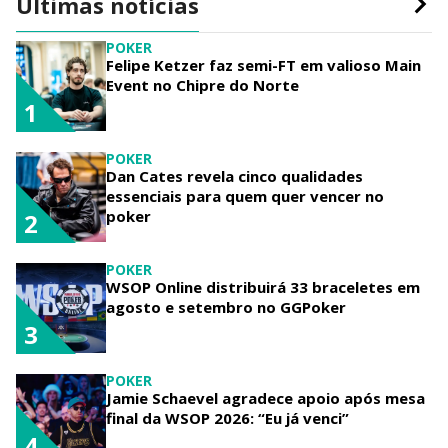
Últimas notícias
POKER
Felipe Ketzer faz semi-FT em valioso Main
Event no Chipre do Norte
1
POKER
Dan Cates revela cinco qualidades
essenciais para quem quer vencer no
poker
2
POKER
WSOP Online distribuirá 33 braceletes em
agosto e setembro no GGPoker
3
POKER
Jamie Schaevel agradece apoio após mesa
final da WSOP 2026: “Eu já venci”
4