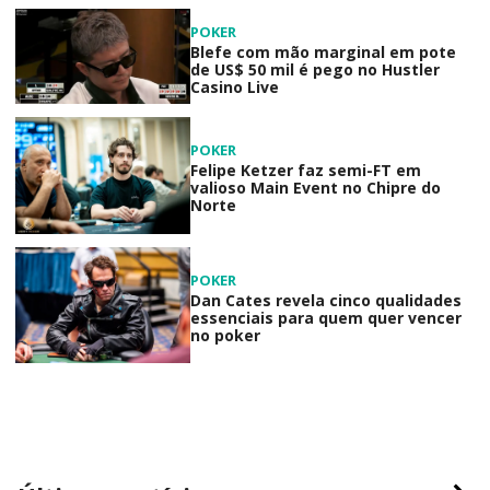
POKER
Blefe com mão marginal em pote
de US$ 50 mil é pego no Hustler
Casino Live
POKER
Felipe Ketzer faz semi-FT em
valioso Main Event no Chipre do
Norte
POKER
Dan Cates revela cinco qualidades
essenciais para quem quer vencer
no poker