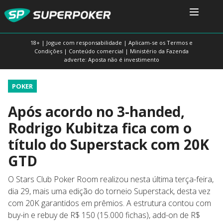
18+ | Jogue com responsabilidade | Aplicam-se os Termos e
Condições | Conteúdo comercial | Ministério da Fazenda
adverte: Aposta não é investimento
POKER
Após acordo no 3-handed,
Rodrigo Kubitza fica com o
título do Superstack com 20K
GTD
O Stars Club Poker Room realizou nesta última terça-feira,
dia 29, mais uma edição do torneio Superstack, desta vez
com 20K garantidos em prêmios. A estrutura contou com
buy-in e rebuy de R$ 150 (15.000 fichas), add-on de R$