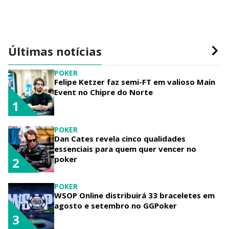
Últimas notícias
POKER
Felipe Ketzer faz semi-FT em valioso Main
Event no Chipre do Norte
1
POKER
Dan Cates revela cinco qualidades
essenciais para quem quer vencer no
poker
2
POKER
WSOP Online distribuirá 33 braceletes em
agosto e setembro no GGPoker
3