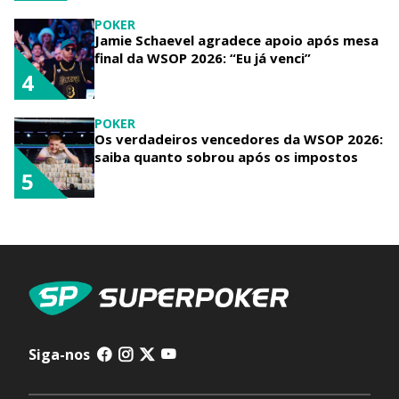
POKER
Jamie Schaevel agradece apoio após mesa
final da WSOP 2026: “Eu já venci”
4
POKER
Os verdadeiros vencedores da WSOP 2026:
saiba quanto sobrou após os impostos
5
Siga-nos