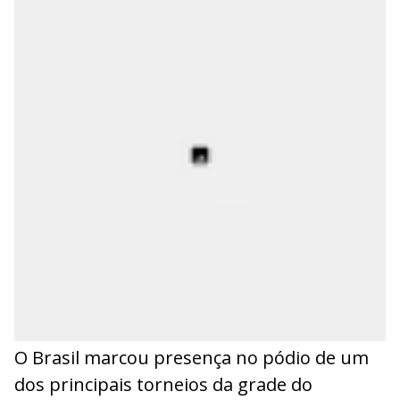
O Brasil marcou presença no pódio de um
dos principais torneios da grade do