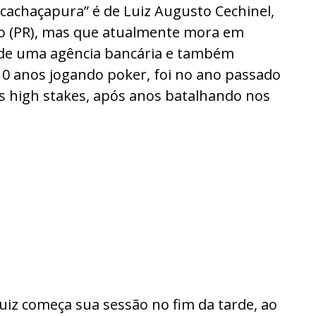
“cachaçapura” é de Luiz Augusto Cechinel,
co (PR), mas que atualmente mora em
l de uma agência bancária e também
10 anos jogando poker, foi no ano passado
 os high stakes, após anos batalhando nos
uiz começa sua sessão no fim da tarde, ao