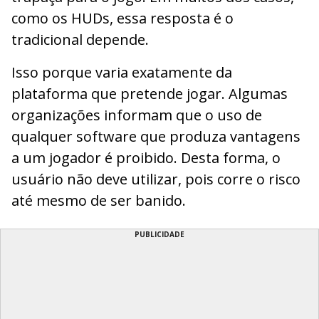
como os HUDs, essa resposta é o
tradicional depende.
Isso porque varia exatamente da
plataforma que pretende jogar. Algumas
organizações informam que o uso de
qualquer software que produza vantagens
a um jogador é proibido. Desta forma, o
usuário não deve utilizar, pois corre o risco
até mesmo de ser banido.
PUBLICIDADE