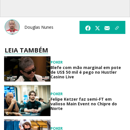
Douglas Nunes
LEIA TAMBÉM
POKER
Blefe com mão marginal em pote
de US$ 50 mil é pego no Hustler
Casino Live
POKER
Felipe Ketzer faz semi-FT em
valioso Main Event no Chipre do
Norte
POKER