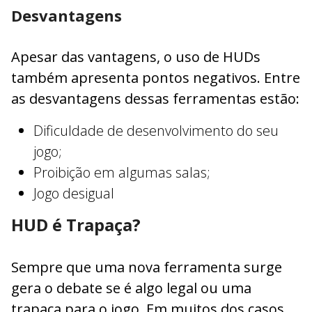
Desvantagens
Apesar das vantagens, o uso de HUDs
também apresenta pontos negativos. Entre
as desvantagens dessas ferramentas estão:
Dificuldade de desenvolvimento do seu
jogo;
Proibição em algumas salas;
Jogo desigual
HUD é Trapaça?
Sempre que uma nova ferramenta surge
gera o debate se é algo legal ou uma
trapaça para o jogo. Em muitos dos casos,