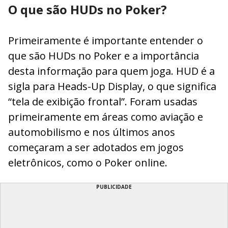
O que são HUDs no Poker?
Primeiramente é importante entender o
que são HUDs no Poker e a importância
desta informação para quem joga. HUD é a
sigla para Heads-Up Display, o que significa
“tela de exibição frontal”. Foram usadas
primeiramente em áreas como aviação e
automobilismo e nos últimos anos
começaram a ser adotados em jogos
eletrônicos, como o Poker online.
PUBLICIDADE