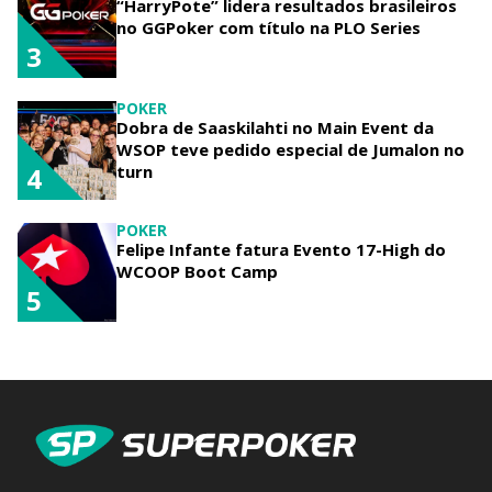
“HarryPote” lidera resultados brasileiros
no GGPoker com título na PLO Series
3
POKER
Dobra de Saaskilahti no Main Event da
WSOP teve pedido especial de Jumalon no
turn
4
POKER
Felipe Infante fatura Evento 17-High do
WCOOP Boot Camp
5