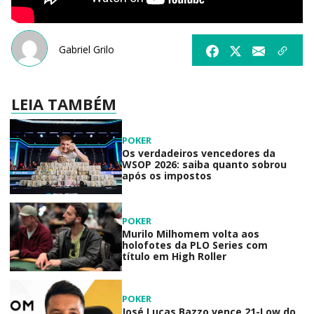
Gabriel Grilo
LEIA TAMBÉM
POKER
Os verdadeiros vencedores da
WSOP 2026: saiba quanto sobrou
após os impostos
POKER
Murilo Milhomem volta aos
holofotes da PLO Series com
título em High Roller
POKER
José Lucas Bazzo vence 21-Low do