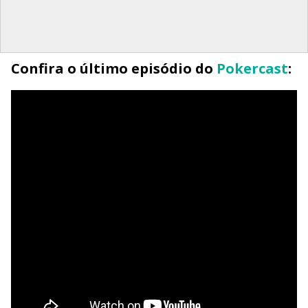
Confira o último episódio do
Pokercast
: