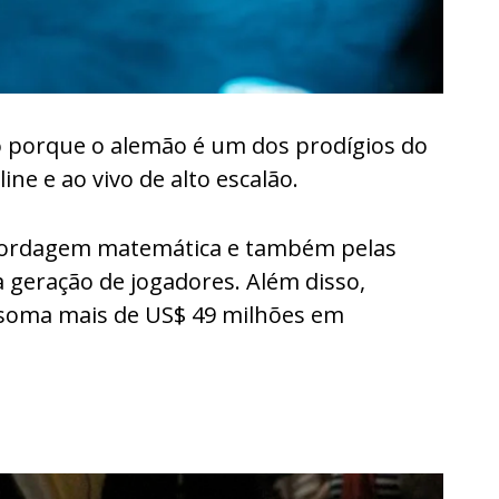
so porque o alemão é um dos prodígios do
ne e ao vivo de alto escalão.
bordagem matemática e também pelas
 geração de jogadores. Além disso,
soma mais de US$ 49 milhões em