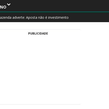
INO
azenda adverte: Aposta não é investimento
PUBLICIDADE