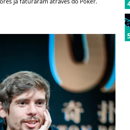
ores já faturaram através do Poker.