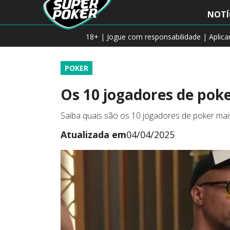
NOTÍ
18+ | Jogue com responsabilidade | Aplic
POKER
Os 10 jogadores de pok
Saiba quais são os 10 jogadores de poker mais
Atualizada em
04/04/2025