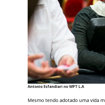
Antonio Esfandiari no WPT L.A
Mesmo tendo adotado uma vida mai