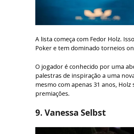
A lista começa com Fedor Holz. Is
Poker e tem dominado torneios onli
O jogador é conhecido por uma a
palestras de inspiração a uma nova
mesmo com apenas 31 anos, Holz 
premiações.
9. Vanessa Selbst