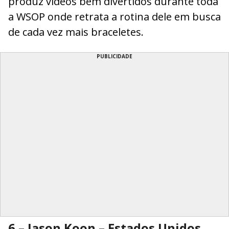
produz vídeos bem divertidos durante toda
a WSOP onde retrata a rotina dele em busca
de cada vez mais braceletes.
PUBLICIDADE
6 – Jason Koon – Estados Unidos