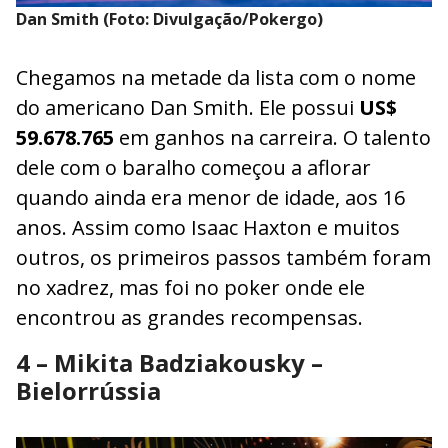
Dan Smith (Foto: Divulgação/Pokergo)
Chegamos na metade da lista com o nome
do americano Dan Smith. Ele possui
US$
59.678.765
em ganhos na carreira. O talento
dele com o baralho começou a aflorar
quando ainda era menor de idade, aos 16
anos. Assim como Isaac Haxton e muitos
outros, os primeiros passos também foram
no xadrez, mas foi no poker onde ele
encontrou as grandes recompensas.
4 – Mikita Badziakousky –
Bielorrússia