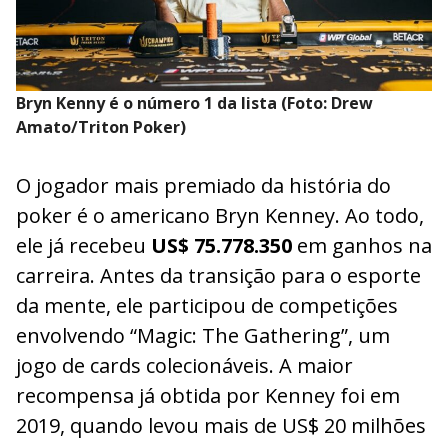
Bryn Kenny é o número 1 da lista (Foto: Drew
Amato/Triton Poker)
O jogador mais premiado da história do
poker é o americano Bryn Kenney. Ao todo,
ele já recebeu
US$ 75.778.350
em ganhos na
carreira. Antes da transição para o esporte
da mente, ele participou de competições
envolvendo “Magic: The Gathering”, um
jogo de cards colecionáveis. A maior
recompensa já obtida por Kenney foi em
2019, quando levou mais de US$ 20 milhões