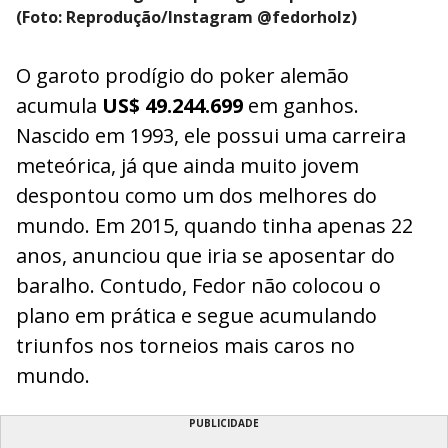
(Foto: Reprodução/Instagram @fedorholz)
O garoto prodígio do poker alemão
acumula
US$ 49.244.699
em ganhos.
Nascido em 1993, ele possui uma carreira
meteórica, já que ainda muito jovem
despontou como um dos melhores do
mundo. Em 2015, quando tinha apenas 22
anos, anunciou que iria se aposentar do
baralho. Contudo, Fedor não colocou o
plano em prática e segue acumulando
triunfos nos torneios mais caros no
mundo.
PUBLICIDADE