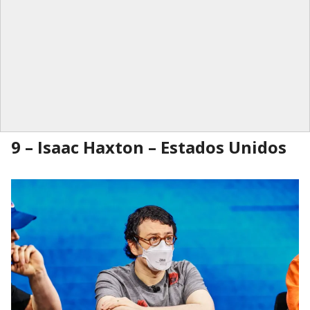
9 – Isaac Haxton – Estados Unidos