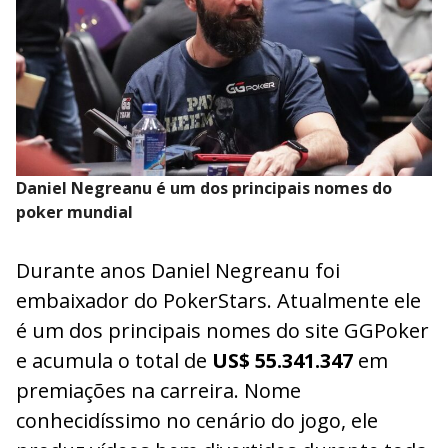
Daniel Negreanu é um dos principais nomes do
poker mundial
Durante anos Daniel Negreanu foi
embaixador do PokerStars. Atualmente ele
é um dos principais nomes do site GGPoker
e acumula o total de
US$ 55.341.347
em
premiações na carreira. Nome
conhecidíssimo no cenário do jogo, ele