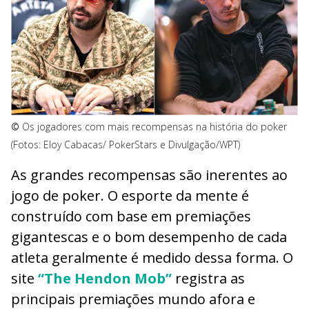
©
Os jogadores com mais recompensas na história do poker
(Fotos: Eloy Cabacas/ PokerStars e Divulgação/WPT)
As grandes recompensas são inerentes ao
jogo de poker. O esporte da mente é
construído com base em premiações
gigantescas e o bom desempenho de cada
atleta geralmente é medido dessa forma. O
site
“The Hendon Mob”
registra as
principais premiações mundo afora e