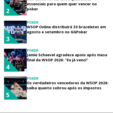
essenciais para quem quer vencer no
poker
2
POKER
WSOP Online distribuirá 33 braceletes em
agosto e setembro no GGPoker
3
POKER
Jamie Schaevel agradece apoio após mesa
final da WSOP 2026: “Eu já venci”
4
POKER
Os verdadeiros vencedores da WSOP 2026:
saiba quanto sobrou após os impostos
5