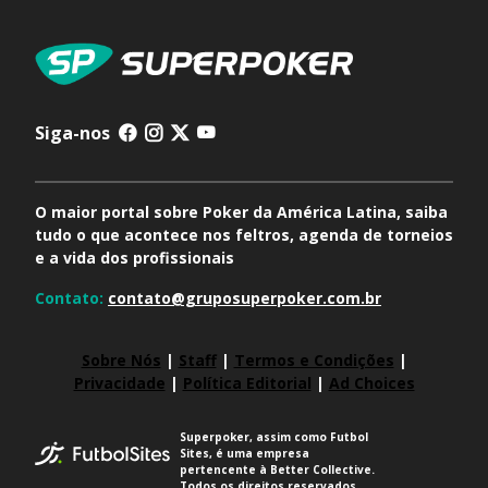
Siga-nos
O maior portal sobre Poker da América Latina, saiba
tudo o que acontece nos feltros, agenda de torneios
e a vida dos profissionais
Contato:
contato@gruposuperpoker.com.br
Sobre Nós
|
Staff
|
Termos e Condições
|
Privacidade
|
Política Editorial
|
Ad Choices
Superpoker, assim como Futbol
Sites, é uma empresa
pertencente à Better Collective.
Todos os direitos reservados