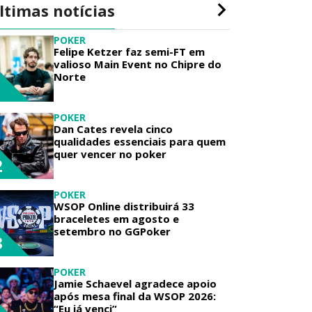
ltimas notícias
POKER
Felipe Ketzer faz semi-FT em
valioso Main Event no Chipre do
Norte
1
POKER
Dan Cates revela cinco
qualidades essenciais para quem
quer vencer no poker
2
POKER
WSOP Online distribuirá 33
braceletes em agosto e
setembro no GGPoker
3
POKER
Jamie Schaevel agradece apoio
após mesa final da WSOP 2026:
“Eu já venci”