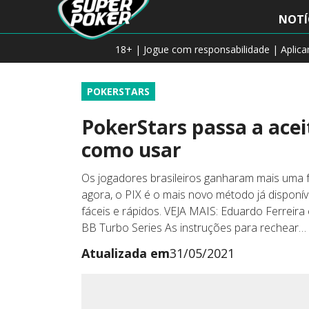
NOTÍ
18+ | Jogue com responsabilidade | Aplic
POKERSTARS
PokerStars passa a acei
como usar
Os jogadores brasileiros ganharam mais uma fa
agora, o PIX é o mais novo método já disponív
fáceis e rápidos. VEJA MAIS: Eduardo Ferreira
BB Turbo Series As instruções para rechear…
Atualizada em
31/05/2021