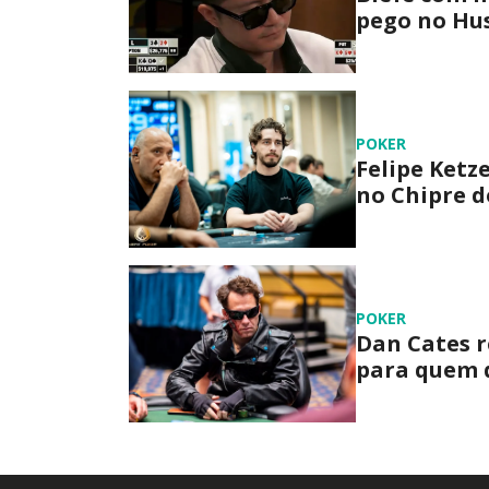
pego no Hus
POKER
Felipe Ketz
no Chipre d
POKER
Dan Cates r
para quem 