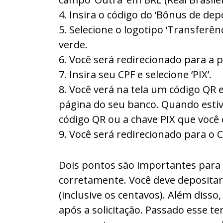
4. Insira o código do ‘Bônus de depó
5. Selecione o logotipo ‘Transferên
verde.
6. Você será redirecionado para a 
7. Insira seu CPF e selecione ‘PIX’.
8. Você verá na tela um código QR 
página do seu banco. Quando estiv
código QR ou a chave PIX que você 
9. Você será redirecionado para o C
Dois pontos são importantes para 
corretamente. Você deve depositar 
(inclusive os centavos). Além disso
após a solicitação. Passado esse t