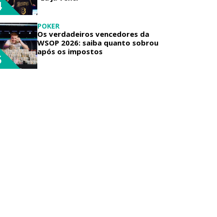
4
POKER
Os verdadeiros vencedores da
WSOP 2026: saiba quanto sobrou
após os impostos
5