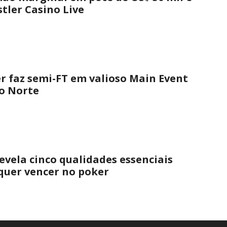
tler Casino Live
er faz semi-FT em valioso Main Event
o Norte
evela cinco qualidades essenciais
quer vencer no poker