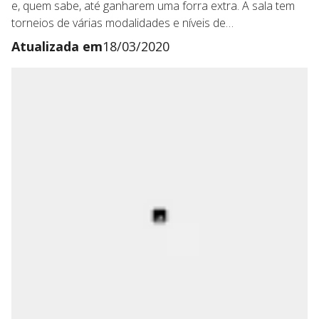
e, quem sabe, até ganharem uma forra extra. A sala tem
torneios de várias modalidades e níveis de…
Atualizada em
18/03/2020