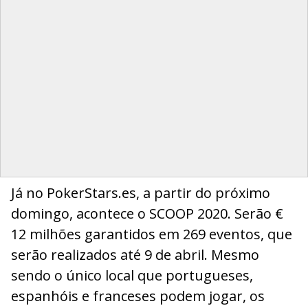
Já no PokerStars.es, a partir do próximo
domingo, acontece o SCOOP 2020. Serão €
12 milhões garantidos em 269 eventos, que
serão realizados até 9 de abril. Mesmo
sendo o único local que portugueses,
espanhóis e franceses podem jogar, os