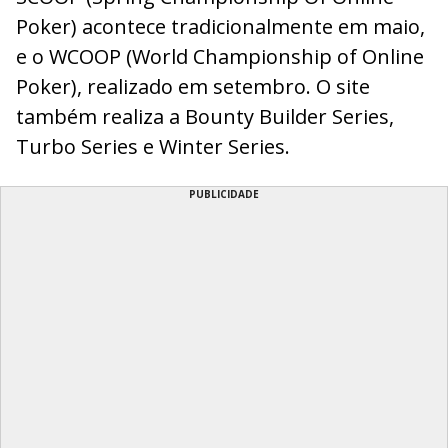
Poker) acontece tradicionalmente em maio,
e o WCOOP (World Championship of Online
Poker), realizado em setembro. O site
também realiza a Bounty Builder Series,
Turbo Series e Winter Series.
PUBLICIDADE