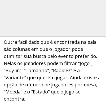
Outra facilidade que é encontrada na sala
são colunas em que o jogador pode
otimizar sua busca pelo evento preferido.
Nelas os jogadores podem filtrar “Jogo”,
“Buy-in”, “Tamanho”, “Rapidez” e a
“Variante” que querem jogar. Ainda existe a
opção de número de jogadores por mesa,
“Moeda” e o “Estado” que o jogo se
encontra.