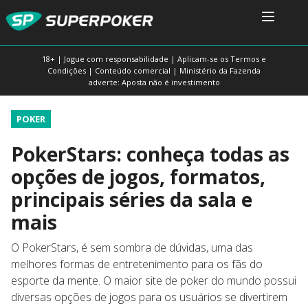
18+ | Jogue com responsabilidade | Aplicam-se os Termos e
Condições | Conteúdo comercial | Ministério da Fazenda
adverte: Aposta não é investimento
POKER
PokerStars: conheça todas as
opções de jogos, formatos,
principais séries da sala e
mais
O PokerStars, é sem sombra de dúvidas, uma das
melhores formas de entretenimento para os fãs do
esporte da mente. O maior site de poker do mundo possui
diversas opções de jogos para os usuários se divertirem